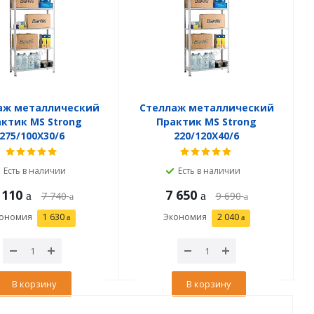
аж металлический
Стеллаж металлический
ктик MS Strong
Практик MS Strong
275/100X30/6
220/120X40/6
Есть в наличии
Есть в наличии
 110
7 650
7 740
9 690
ономия
1 630
Экономия
2 040
В корзину
В корзину