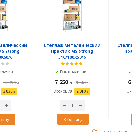
таллический
Стеллаж металлический
Стелл
S Strong
Практик MS Strong
Пра
0X60/6
310/100X50/6
наличии
Есть в наличии
7 550
6
13 490
9 560
2 830
Экономия
2 010
Эк
рзину
В корзину
Показать еще