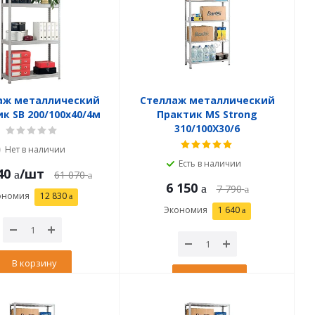
аж металлический
Стеллаж металлический
к SB 200/100x40/4м
Практик MS Strong
310/100X30/6
Нет в наличии
Есть в наличии
40
/шт
61 070
6 150
7 790
ономия
12 830
Экономия
1 640
В корзину
В корзину