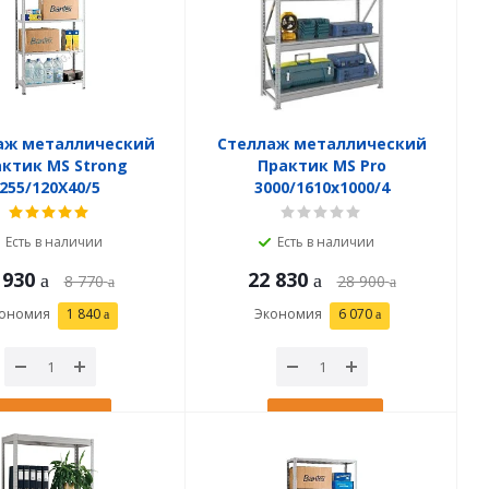
аж металлический
Стеллаж металлический
ктик MS Strong
Практик MS Pro
255/120X40/5
3000/1610x1000/4
Есть в наличии
Есть в наличии
 930
22 830
8 770
28 900
ономия
1 840
Экономия
6 070
В корзину
В корзину