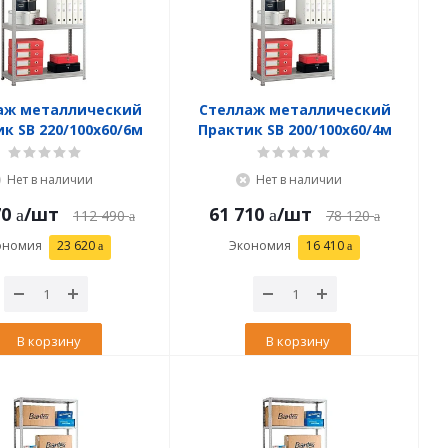
аж металлический
Стеллаж металлический
к SB 220/100x60/6м
Практик SB 200/100x60/4м
Нет в наличии
Нет в наличии
70
/шт
61 710
/шт
112 490
78 120
ономия
23 620
Экономия
16 410
В корзину
В корзину