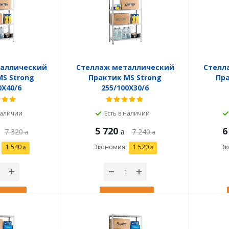
таллический
Стеллаж металлический
Стелл
S Strong
Практик MS Strong
Пра
0X40/6
255/100X30/6
наличии
Есть в наличии
5 720
6
7 320
7 240
1 540
Экономия
1 520
Эк
рзину
В корзину