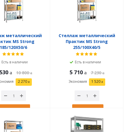
аж металлический
Стеллаж металлический
ктик MS Strong
Практик MS Strong
185/120X50/6
255/100X40/5
Есть в наличии
Есть в наличии
 530
5 710
10 800
7 230
ономия
2 270
Экономия
1 520
В корзину
В корзину