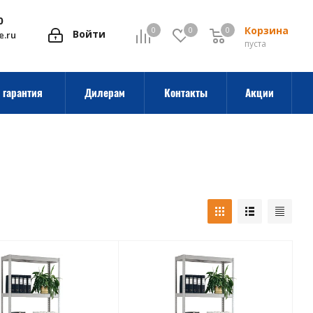
0
Корзина
0
0
0
0
Войти
e.ru
пуста
 гарантия
Дилерам
Контакты
Акции