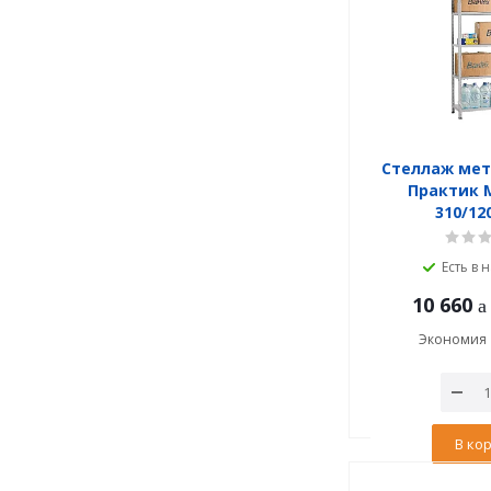
Стеллаж ме
Практик M
310/12
Есть в 
10 660
Экономия
В ко