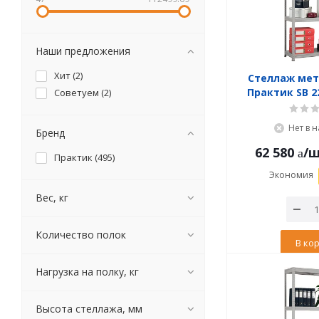
Наши предложения
Хит (
2
)
Стеллаж ме
Практик SB 2
Советуем (
2
)
Нет в 
Бренд
62 580
/
Практик (
495
)
Экономия
Вес, кг
Количество полок
В ко
Нагрузка на полку, кг
Высота стеллажа, мм