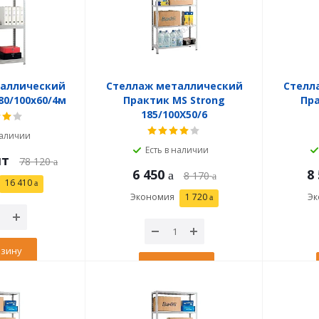
таллический
Стеллаж металлический
Стелл
80/100x60/4м
Практик MS Strong
Пра
185/100X50/6
наличии
Есть в наличии
шт
78 120
6 450
8
8 170
16 410
Экономия
1 720
Эк
рзину
В корзину