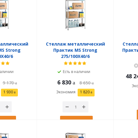
таллический
Стеллаж металлический
Стелл
S Strong
Практик MS Strong
Практи
0X40/6
275/100X40/6
наличии
Есть в наличии
48 2
6 830
9 170
8 650
Эк
1 930
Экономия
1 820
рзину
В корзину