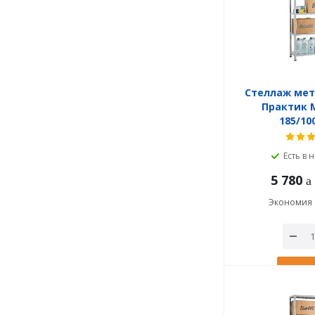
Стеллаж ме
Практик M
185/10
Есть в 
5 780
Экономия
В ко