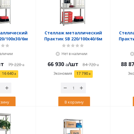
таллический
Стеллаж металлический
Стелл
20/100x30/6м
Практик SB 220/100x40/6м
Практи
наличии
Нет в наличии
шт
66 930
/шт
88 8
79 220
84 720
16 640
Экономия
17 790
Эк
рзину
В корзину