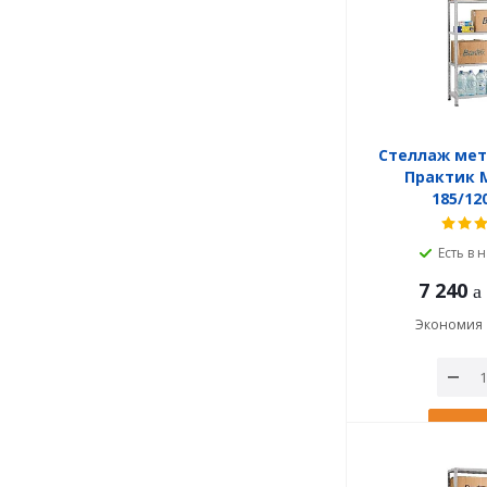
Стеллаж ме
Практик M
185/12
Есть в 
7 240
Экономия
В ко