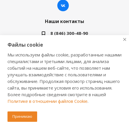
Наши контакты
8 (846) 300-48-90
Файлы cookie
info10@valbergsafe.ru
Мы используем файлы cookie, разработанные нашими
г. Самара, ул. Верхне-Карьерная, д.3а
специалистами и третьими лицами, для анализа
событий на нашем веб-сайте, что позволяет нам
улучшать взаимодействие с пользователями и
обслуживание. Продолжая просмотр страниц нашего
сайта, вы принимаете условия его использования.
Более подробные сведения смотрите в нашей
Политике в отношении файлов Cookie
.
2016-2026 © VALBERGSAFE.RU — Интернет-магазин
сейфов Valberg и металлической мебели Практик.
Продажа сейфов для дома и офиса, металлических
Принимаю
шкафов, стеллажей, металлических дверей.
Информация о розничных ценах, технических