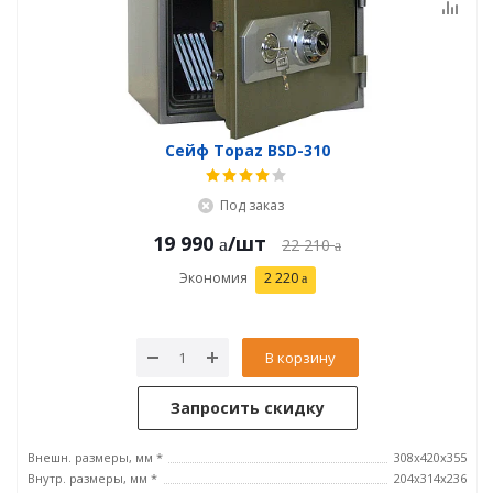
Сейф Topaz BSD-310
Под заказ
19 990
/шт
22 210
Экономия
2 220
В корзину
Запросить скидку
Внешн. размеры, мм *
308x420x355
Внутр. размеры, мм *
204x314х236