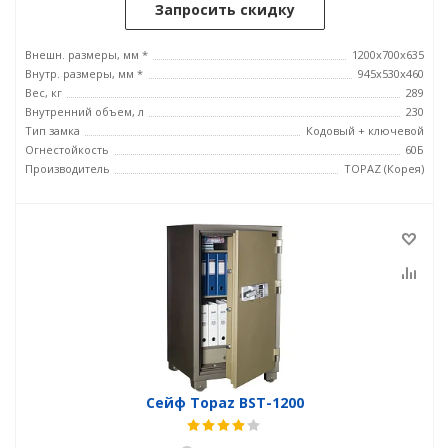
Запросить скидку
Внешн. размеры, мм *
1200x700x635
Внутр. размеры, мм *
945х530х460
Вес, кг
289
Внутренний объем, л
230
Тип замка
Кодовый + ключевой
Огнестойкость
60Б
Производитель
TOPAZ (Корея)
Сейф Topaz BST-1200