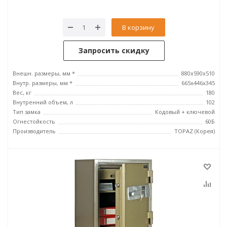
В корзину
Запросить скидку
Внешн. размеры, мм *
880x590x510
Внутр. размеры, мм *
665х446х345
Вес, кг
180
Внутренний объем, л
102
Тип замка
Кодовый + ключевой
Огнестойкость
60Б
Производитель
TOPAZ (Корея)