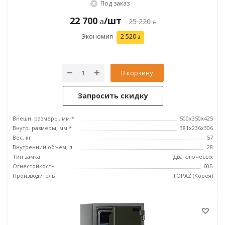
Под заказ
22 700
/шт
25 220
Экономия
2 520
В корзину
Запросить скидку
Внешн. размеры, мм *
500x350x425
Внутр. размеры, мм *
381x236x306
Вес, кг
57
Внутренний объем, л
28
Тип замка
Два ключевых
Огнестойкость
60Б
Производитель
TOPAZ (Корея)