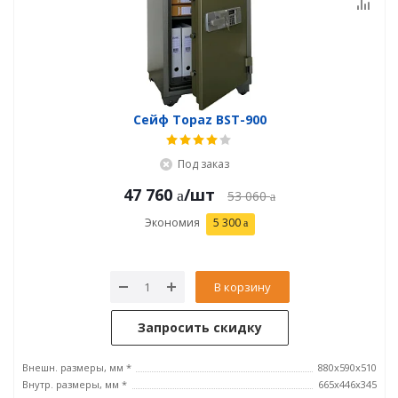
Сейф Topaz BST-900
Под заказ
47 760
/шт
53 060
Экономия
5 300
В корзину
Запросить скидку
Внешн. размеры, мм *
880x590x510
Внутр. размеры, мм *
665х446х345