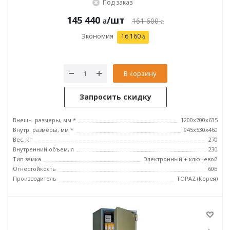
Под заказ
145 440
/шт
161 600
Экономия
16 160
В корзину
Запросить скидку
Внешн. размеры, мм *
1200x700x635
Внутр. размеры, мм *
945х530х460
Вес, кг
270
Внутренний объем, л
230
Тип замка
Электронный + ключевой
Огнестойкость
60Б
Производитель
TOPAZ (Корея)