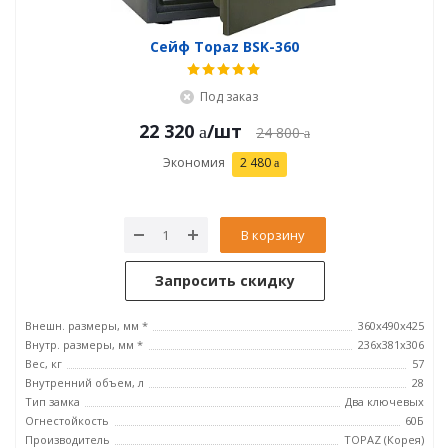
Сейф Topaz BSK-360
Под заказ
22 320
/шт
24 800
Экономия
2 480
В корзину
Запросить скидку
Внешн. размеры, мм *
360x490x425
Внутр. размеры, мм *
236x381х306
Вес, кг
57
Внутренний объем, л
28
Тип замка
Два ключевых
Огнестойкость
60Б
Производитель
TOPAZ (Корея)