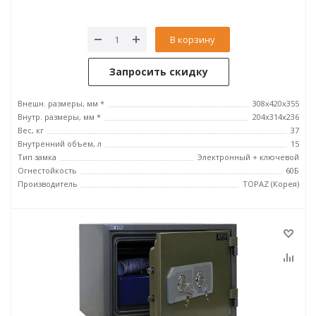
В корзину
Запросить скидку
Внешн. размеры, мм *
308x420x355
Внутр. размеры, мм *
204x314х236
Вес, кг
37
Внутренний объем, л
15
Тип замка
Электронный + ключевой
Огнестойкость
60Б
Производитель
TOPAZ (Корея)