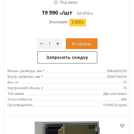
Под заказ
19 990
/шт
22 210
Экономия
2 220
В корзину
Запросить скидку
Внешн. размеры, мм *
308x420x355
Внутр. размеры, мм *
204x314х236
Вес, кг
37
Внутренний объем, л
15
Тип замка
Два ключевых
Огнестойкость
60Б
Производитель
TOPAZ (Корея)