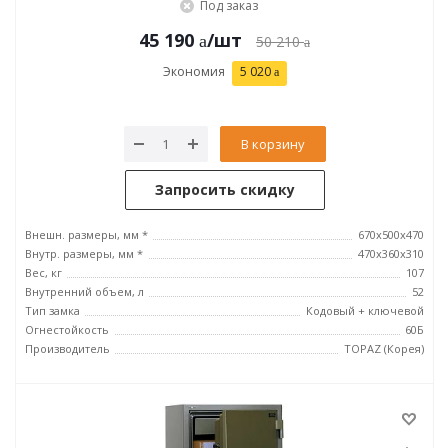
Под заказ
45 190
/шт
50 210
Экономия
5 020
В корзину
Запросить скидку
Внешн. размеры, мм *
670x500x470
Внутр. размеры, мм *
470x360x310
Вес, кг
107
Внутренний объем, л
52
Тип замка
Кодовый + ключевой
Огнестойкость
60Б
Производитель
TOPAZ (Корея)