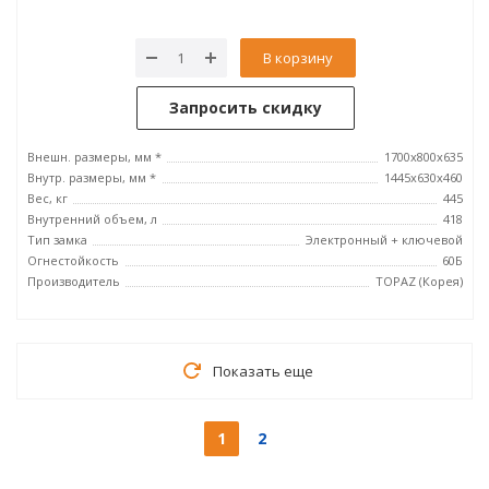
В корзину
Запросить скидку
Внешн. размеры, мм *
1700x800x635
Внутр. размеры, мм *
1445х630х460
Вес, кг
445
Внутренний объем, л
418
Тип замка
Электронный + ключевой
Огнестойкость
60Б
Производитель
TOPAZ (Корея)
Показать еще
1
2