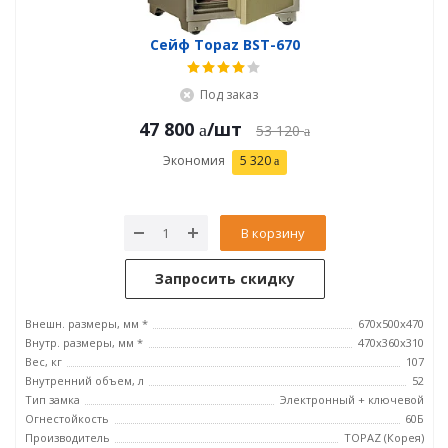
Сейф Topaz BST-670
Под заказ
47 800
/шт
53 120
Экономия
5 320
В корзину
Запросить скидку
Внешн. размеры, мм *
670x500x470
Внутр. размеры, мм *
470x360x310
Вес, кг
107
Внутренний объем, л
52
Тип замка
Электронный + ключевой
Огнестойкость
60Б
Производитель
TOPAZ (Корея)