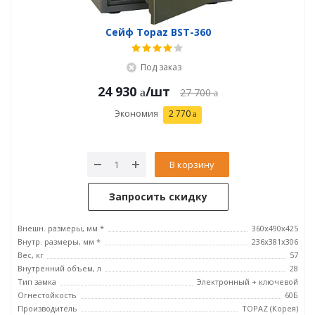
Сейф Topaz BST-360
Под заказ
24 930
/шт
27 700
Экономия
2 770
В корзину
Запросить скидку
Внешн. размеры, мм *
360x490x425
Внутр. размеры, мм *
236x381х306
Вес, кг
57
Внутренний объем, л
28
Тип замка
Электронный + ключевой
Огнестойкость
60Б
Производитель
TOPAZ (Корея)