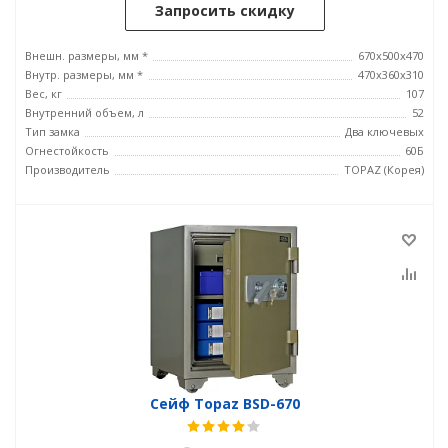
Запросить скидку
Внешн. размеры, мм *
670x500x470
Внутр. размеры, мм *
470x360x310
Вес, кг
107
Внутренний объем, л
52
Тип замка
Два ключевых
Огнестойкость
60Б
Производитель
TOPAZ (Корея)
Сейф Topaz BSD-670