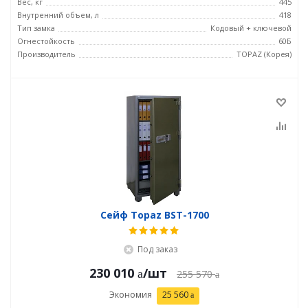
Вес, кг
445
Внутренний объем, л
418
Тип замка
Кодовый + ключевой
Огнестойкость
60Б
Производитель
TOPAZ (Корея)
Сейф Topaz BST-1700
Под заказ
230 010
/шт
255 570
Экономия
25 560