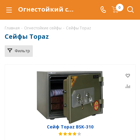
Огнестойкий сейф Topaz купить в Самаре, сейфы Topaz с защитой от огня (огнеупорный) по низкой цене c доставкой.
0
Главная
-
Огнестойкие сейфы
-
Сейфы Topaz
Сейфы Topaz
Фильтр
Сейф Topaz BSK-310