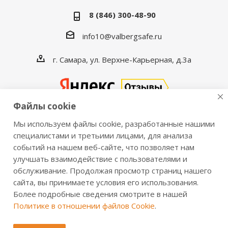
8 (846) 300-48-90
info10@valbergsafe.ru
г. Самара, ул. Верхне-Карьерная, д.3а
Файлы cookie
Мы используем файлы cookie, разработанные нашими
2016-2026 © VALBERGSAFE.RU — Интернет-магазин
специалистами и третьими лицами, для анализа
событий на нашем веб-сайте, что позволяет нам
сейфов Valberg и металлической мебели Практик.
улучшать взаимодействие с пользователями и
Продажа сейфов для дома и офиса, металлических
обслуживание. Продолжая просмотр страниц нашего
шкафов, стеллажей, металлических дверей.
сайта, вы принимаете условия его использования.
Информация о розничных ценах, технических
Более подробные сведения смотрите в нашей
характеристиках, наличии на складе носит справочный
Политике в отношении файлов Cookie
.
характер и не является публичной офертой,
определяемой положениями из Статьи 437 ч.2 ГК РФ.