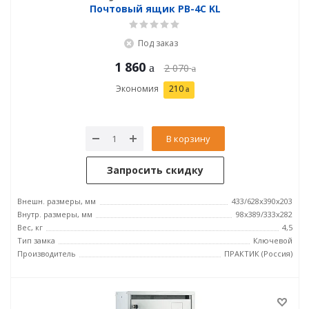
Почтовый ящик PB-4C KL
Под заказ
1 860
2 070
Экономия
210
В корзину
Запросить скидку
Внешн. размеры, мм
433/628x390x203
Внутр. размеры, мм
98x389/333x282
Вес, кг
4,5
Тип замка
Ключевой
Производитель
ПРАКТИК (Россия)