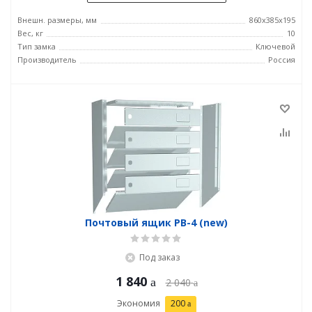
Внешн. размеры, мм
860х385х195
Вес, кг
10
Тип замка
Ключевой
Производитель
Россия
Почтовый ящик PB-4 (new)
Под заказ
1 840
2 040
Экономия
200