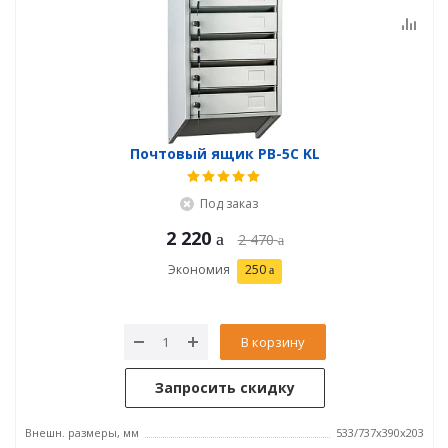
Почтовый ящик PB-5C KL
Под заказ
2 220
2 470
Экономия
250
В корзину
Запросить скидку
Внешн. размеры, мм
533/737x390x203