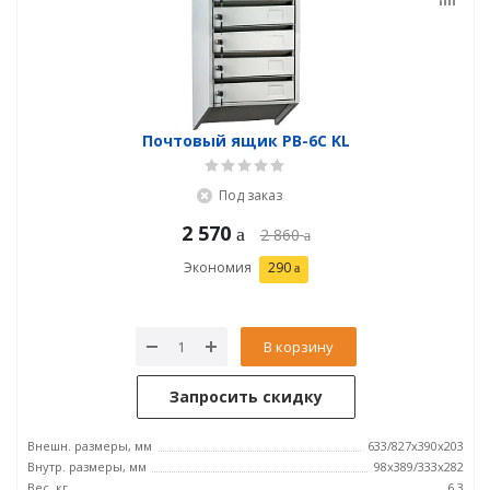
Почтовый ящик PB-6C KL
Под заказ
2 570
2 860
Экономия
290
В корзину
Запросить скидку
Внешн. размеры, мм
633/827x390x203
Внутр. размеры, мм
98x389/333x282
Вес, кг
6,3