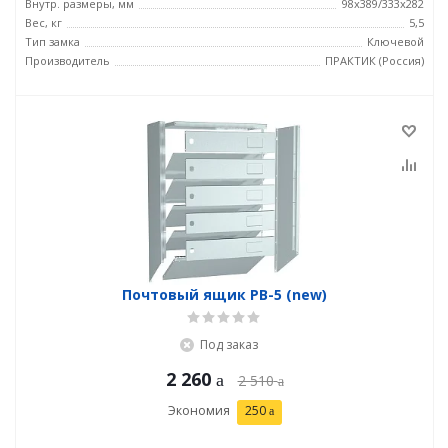
Внутр. размеры, мм
98x389/333x282
Вес, кг
5,5
Тип замка
Ключевой
Производитель
ПРАКТИК (Россия)
Почтовый ящик PB-5 (new)
Под заказ
2 260
2 510
Экономия
250