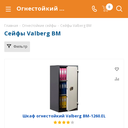
Огнестойкий шкаф Valberg BM купить в Самаре, сейфы Valberg BM с защитой от огня (огнеупорный) по низкой цене c доставкой.
0
Главная
-
Огнестойкие сейфы
-
Сейфы Valberg BM
Сейфы Valberg BM
Фильтр
Шкаф огнестойкий Valberg BM-1260.EL