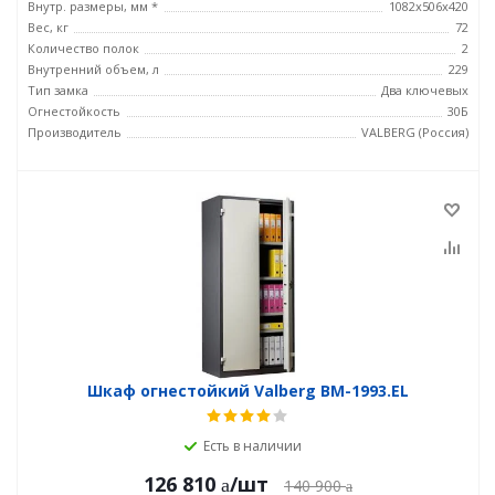
Внутр. размеры, мм *
1082x506x420
Вес, кг
72
Количество полок
2
Внутренний объем, л
229
Тип замка
Два ключевых
Огнестойкость
30Б
Производитель
VALBERG (Россия)
Шкаф огнестойкий Valberg BM-1993.EL
Есть в наличии
126 810
/шт
140 900