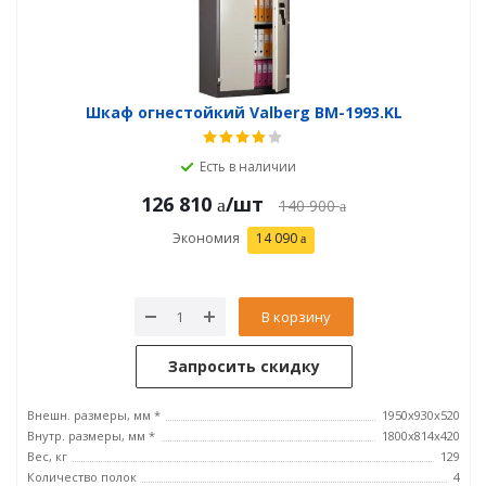
Шкаф огнестойкий Valberg BM-1993.KL
Есть в наличии
126 810
/шт
140 900
Экономия
14 090
В корзину
Запросить скидку
Внешн. размеры, мм *
1950x930x520
Внутр. размеры, мм *
1800x814x420
Вес, кг
129
Количество полок
4