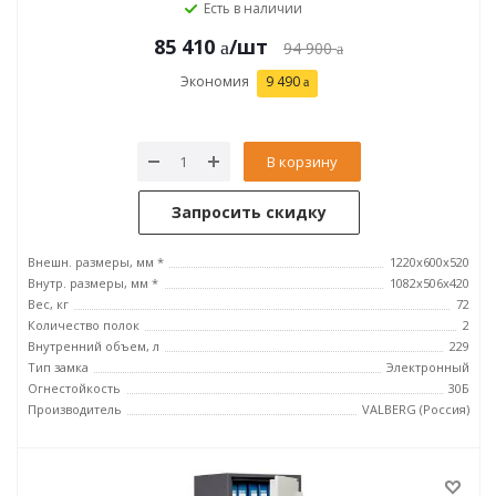
Есть в наличии
85 410
/шт
94 900
Экономия
9 490
В корзину
Запросить скидку
Внешн. размеры, мм *
1220x600x520
Внутр. размеры, мм *
1082x506x420
Вес, кг
72
Количество полок
2
Внутренний объем, л
229
Тип замка
Электронный
Огнестойкость
30Б
Производитель
VALBERG (Россия)