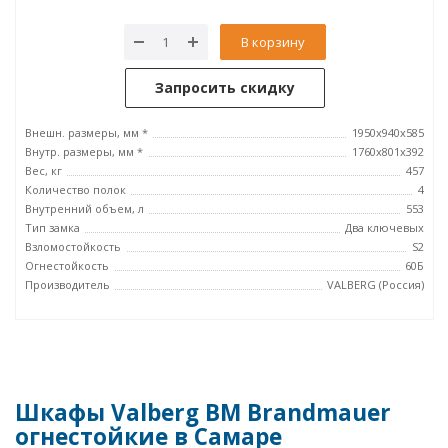
В корзину
Запросить скидку
Внешн. размеры, мм *
1950x940x585
Внутр. размеры, мм *
1760x801x392
Вес, кг
457
Количество полок
4
Внутренний объем, л
553
Тип замка
Два ключевых
Взломостойкость
S2
Огнестойкость
60Б
Производитель
VALBERG (Россия)
Шкафы Valberg BM Brandmauer
огнестойкие в Самаре