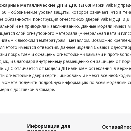
жарные металлические ДП и ДПС (EI 60)
марки Valberg пред
I 60 – обозначение уровня защиты, которое означает, что в теч
е обязанности. Конструкция огнестойких дверей Valberg ДП и 
альной и не приводила к заклиниванию. Данные модели имеют м
щается слой огнеупорного материала (минеральная вата и гипс
йчивым к высоким температурам - металлом. Возможно креплен
для этого имеются отверстия. Данные изделия бывают одноство
озии покрытием и оснащены огнестойкими замками и противопо
чик, и благодаря внутреннему размещению он защищен от порч
ь ДПС отличается от модели ДП наличием остекления: в верхне
 Эти огнестойкие двери сертифицированы и имеют все необходи
ы можете получить подробную информацию по всем моделями се
ера с доставкой в Самаре.
Информация для
Оставайтес