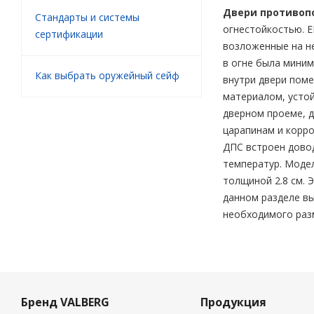
Двери противопо
Стандарты и системы
огнестойкостью. E
сертификации
возложенные на не
в огне была миним
Как выбрать оружейный сейф
внутри двери поме
материалом, усто
дверном проеме, 
царапинам и корр
ДПС встроен довод
температур. Модел
толщиной 2.8 см.
данном разделе в
необходимого разм
Бренд VALBERG
Продукция