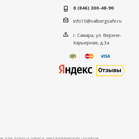
8 (846) 300-48-90
info10@valbergsafe.ru
г. Самара, ул. Верхне-
Карьерная, д.3а
 для дома и офиса, металлических шкафов,