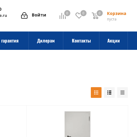
0
Корзина
0
0
0
0
Войти
e.ru
пуста
 гарантия
Дилерам
Контакты
Акции