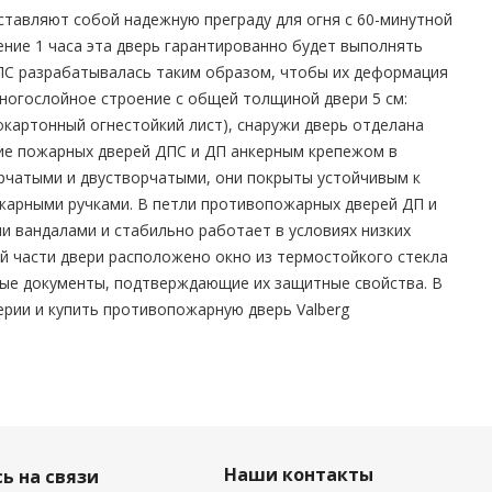
ставляют собой надежную преграду для огня с 60-минутной
ение 1 часа эта дверь гарантированно будет выполнять
ДПС разрабатывалась таким образом, чтобы их деформация
ногослойное строение с общей толщиной двери 5 см:
окартонный огнестойкий лист), снаружи дверь отделана
ие пожарных дверей ДПС и ДП анкерным крепежом в
рчатыми и двустворчатыми, они покрыты устойчивым к
жарными ручками. В петли противопожарных дверей ДП и
и вандалами и стабильно работает в условиях низких
й части двери расположено окно из термостойкого стекла
мые документы, подтверждающие их защитные свойства. В
рии и купить противопожарную дверь Valberg
Наши контакты
ь на связи