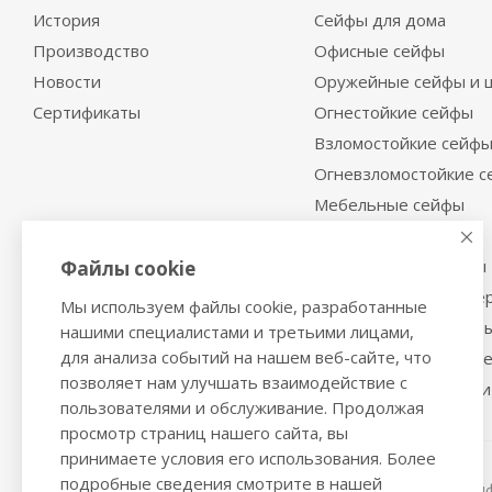
История
Сейфы для дома
Производство
Офисные сейфы
Новости
Оружейные сейфы и 
Сертификаты
Огнестойкие сейфы
Взломостойкие сейф
Огневзломостойкие 
Мебельные сейфы
Депозитные сейфы
Встраиваемые сейфы
Файлы cookie
Сейфы с отделкой де
Мы используем файлы cookie, разработанные
Металлические шкаф
нашими специалистами и третьими лицами,
для анализа событий на нашем веб-сайте, что
Производственная м
позволяет нам улучшать взаимодействие с
Металлические двери
пользователями и обслуживание. Продолжая
просмотр страниц нашего сайта, вы
принимаете условия его использования. Более
подробные сведения смотрите в нашей
2016-2026 © VALBERGSAFE.RU — Интернет-магазин сейфо