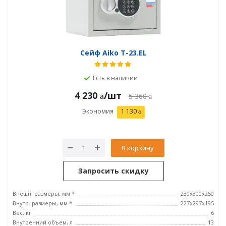
Сейф Aiko T-23.EL
Есть в наличии
4 230
/шт
5 360
Экономия
1 130
В корзину
Запросить скидку
Внешн. размеры, мм *
230x300x250
Внутр. размеры, мм *
227x297x195
Вес, кг
6
Внутренний объем, л
13