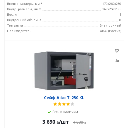
Внешн. размеры, мм *
170x260x230
Внутр. размеры, мм *
168x258x185
Вес, кг
5
Внутренний объем, л
8
Тип замка
Электронный
Производитель
AIKO (Россия)
Сейф Aiko T-250 KL
Есть в наличии
3 690
/шт
4 680