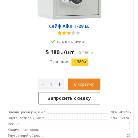
Сейф Aiko T-28.EL
Есть в наличии
5 180
/шт
6 560
Экономия
1 380
В корзину
Запросить скидку
Внешн. размеры, мм *
280x340x295
Внутр. размеры, мм *
276x337x240
Вес, кг
8
Количество полок
1
Внутренний объем, л
22