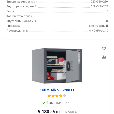
Внешн. размеры, мм *
250x350x250
Внутр. размеры, мм *
248x348x217
Вес, кг
7
Количество полок
1
Внутренний объем, л
18
Тип замка
Электронный
Производитель
AIKO (Россия)
Сейф Aiko T-280 EL
Есть в наличии
5 180
/шт
6 560