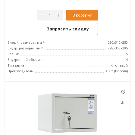
В корзину
Запросить скидку
Внешн. размеры, мм *
230x310x250
Внутр. размеры, мм *
228x308x205
Вес, кг
5
Внутренний объем, л
14
Тип замка
Ключевой
Производитель
AIKO (Россия)