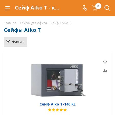
Сейф Aiko T - купить в Самаре. Офисные сейфы Aiko T по низкой цене, с доставкой.
0
Главная
-
Сейфы для офиса
-
Сейфы Aiko T
Сейфы Aiko T
Фильтр
Сейф Aiko T-140 KL