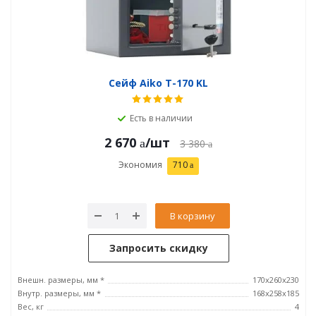
Сейф Aiko T-170 KL
Есть в наличии
2 670
/шт
3 380
Экономия
710
В корзину
Запросить скидку
Внешн. размеры, мм *
170x260x230
Внутр. размеры, мм *
168x258x185
Вес, кг
4