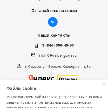
Оставайтесь на связи
Наши контакты
8 (846) 300-48-90
info10@valbergsafe.ru
г. Самара, ул. Верхне-Карьерная, д.3а
Файлы cookie
Мы используем файлы cookie, разработанные нашими
2016-2026 © VALBERGSAFE.RU — Интернет-магазин
специалистами и третьими лицами, для анализа
событий на нашем веб-сайте, что позволяет нам
сейфов Valberg и металлической мебели Практик.