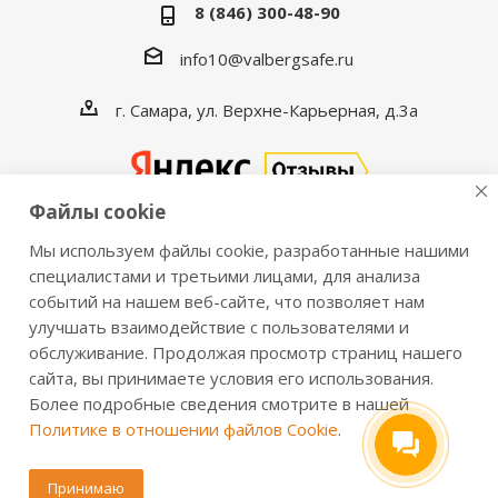
8 (846) 300-48-90
info10@valbergsafe.ru
г. Самара, ул. Верхне-Карьерная, д.3а
Файлы cookie
Мы используем файлы cookie, разработанные нашими
2016-2026 © VALBERGSAFE.RU — Интернет-магазин
специалистами и третьими лицами, для анализа
событий на нашем веб-сайте, что позволяет нам
сейфов Valberg и металлической мебели Практик.
улучшать взаимодействие с пользователями и
Продажа сейфов для дома и офиса, металлических
обслуживание. Продолжая просмотр страниц нашего
шкафов, стеллажей, металлических дверей.
сайта, вы принимаете условия его использования.
Информация о розничных ценах, технических
Более подробные сведения смотрите в нашей
характеристиках, наличии на складе носит справочный
Политике в отношении файлов Cookie
.
характер и не является публичной офертой,
определяемой положениями из Статьи 437 ч.2 ГК РФ.
Принимаю