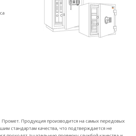
са
ий Промет. Продукция производится на самых передовых
айшим стандартам качества, что подтверждается не
berg проходят тщательную проверку службой качества и