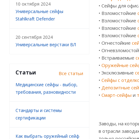
10 октября 2024
• Сейфы для офи
Универсальные сейфы
• Взломостойкие
Stahlkraft Defender
• Взломостойкие
• Взломостойкие
• Взломостойкие
20 сентября 2024
• Огнестойкие
се
Универсальные верстаки ВЛ
• Огневзломосто
• Встраиваемые
с
•
Оружейные сей
Статьи
• Эксклюзивные
с
Все статьи
•
Сейфы с отделк
Медицинские сейфы - выбор,
•
Депозитные сей
требования, разновидности
•
Смарт-сейфы
и
Стандарты и системы
сертификации
Заводы, на котор
в отрасли завода
Как выбрать оружейный сейф
только российски