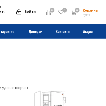
0
Корзина
0
0
0
0
Войти
e.ru
пуста
 гарантия
Дилерам
Контакты
Акции
и удовлетворяет