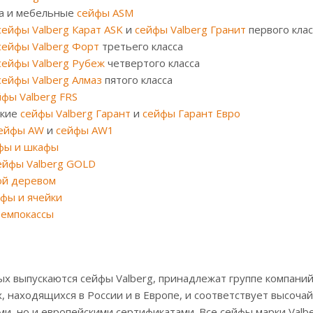
са и мебельные
сейфы ASM
сейфы Valberg Карат ASK
и
сейфы Valberg Гранит
первого клас
сейфы Valberg Форт
третьего класса
сейфы Valberg Рубеж
четвертого класса
сейфы Valberg Алмаз
пятого класса
йфы Valberg FRS
йкие
сейфы Valberg Гарант
и
сейфы Гарант Евро
ейфы AW
и
сейфы AW1
фы и шкафы
ейфы Valberg GOLD
ой деревом
фы и ячейки
темпокассы
ых выпускаются сейфы Valberg, принадлежат группе компан
х, находящихся в России и в Европе, и соответствует высоч
ми, но и европейскими сертификатами. Все сейфы марки Val