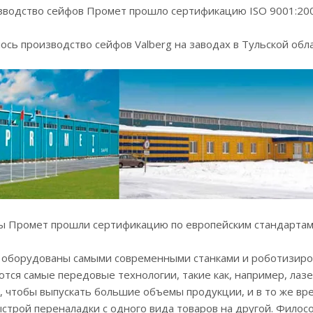
изводство сейфов Промет прошло сертификацию ISO 9001:200
лось производство сейфов Valberg на заводах в Тульской обла
ы Промет прошли сертификацию по европейским стандартам E
 оборудованы самыми современными станками и роботизиров
тся самые передовые технологии, такие как, например, лаз
, чтобы выпускать большие объемы продукции, и в то же вр
трой переналадки с одного вида товаров на другой. Филос