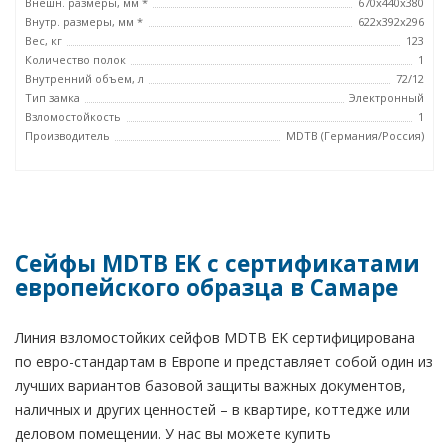
Внешн. размеры, мм *
670x440x380
Внутр. размеры, мм *
622x392x296
Вес, кг
123
Количество полок
1
Внутренний объем, л
72/12
Тип замка
Электронный
Взломостойкость
1
Производитель
MDTB (Германия/Россия)
Сейфы MDTB EK с сертификатами
европейского образца в Самаре
Линия взломостойких сейфов MDTB EK сертифицирована
по евро-стандартам в Европе и представляет собой один из
лучших вариантов базовой защиты важных документов,
наличных и других ценностей – в квартире, коттедже или
деловом помещении. У нас вы можете купить