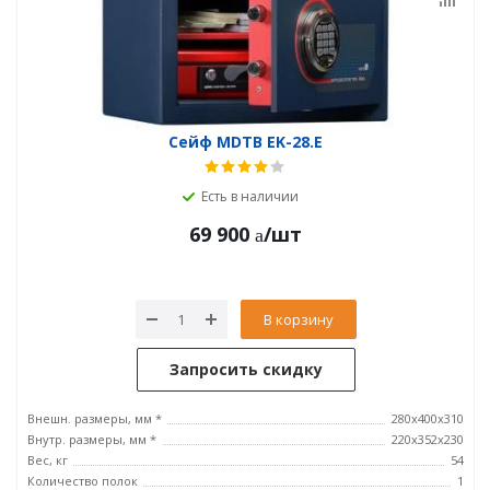
Сейф MDTB EK-28.E
Есть в наличии
69 900
/шт
В корзину
Запросить скидку
Внешн. размеры, мм *
280x400x310
Внутр. размеры, мм *
220x352x230
Вес, кг
54
Количество полок
1