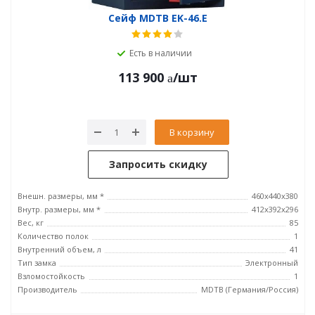
Сейф MDTB EK-46.E
Есть в наличии
113 900
/шт
В корзину
Запросить скидку
Внешн. размеры, мм *
460x440x380
Внутр. размеры, мм *
412x392x296
Вес, кг
85
Количество полок
1
Внутренний объем, л
41
Тип замка
Электронный
Взломостойкость
1
Производитель
MDTB (Германия/Россия)