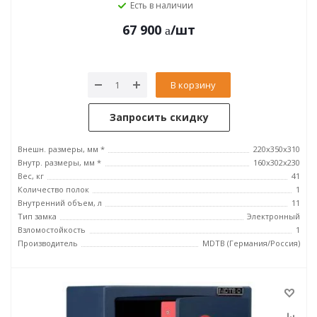
Есть в наличии
67 900
/шт
В корзину
Запросить скидку
Внешн. размеры, мм *
220x350x310
Внутр. размеры, мм *
160x302x230
Вес, кг
41
Количество полок
1
Внутренний объем, л
11
Тип замка
Электронный
Взломостойкость
1
Производитель
MDTB (Германия/Россия)