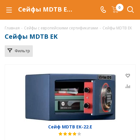
Сейфы MDTB EK с европейским сертификатом купить по низкой цене в Самаре, продажа сейфов MDTB EK со скидкой
0
Главная
-
Сейфы с европейскими сертификатами
-
Сейфы MDTB EK
Сейфы MDTB EK
Фильтр
Сейф MDTB EK-22.E