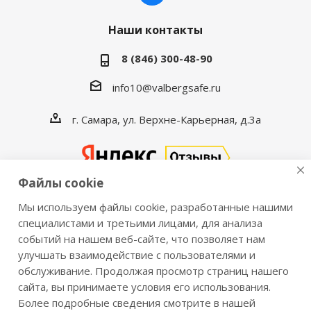
Наши контакты
8 (846) 300-48-90
info10@valbergsafe.ru
г. Самара, ул. Верхне-Карьерная, д.3а
Файлы cookie
Мы используем файлы cookie, разработанные нашими
2016-2026 © VALBERGSAFE.RU — Интернет-магазин
специалистами и третьими лицами, для анализа
событий на нашем веб-сайте, что позволяет нам
сейфов Valberg и металлической мебели Практик.
улучшать взаимодействие с пользователями и
Продажа сейфов для дома и офиса, металлических
обслуживание. Продолжая просмотр страниц нашего
шкафов, стеллажей, металлических дверей.
сайта, вы принимаете условия его использования.
Информация о розничных ценах, технических
Более подробные сведения смотрите в нашей
характеристиках, наличии на складе носит справочный