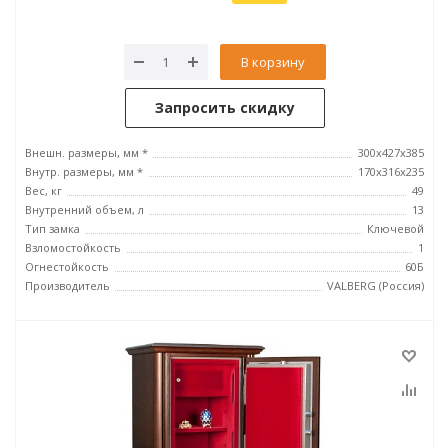
В корзину
Запросить скидку
Внешн. размеры, мм *
300x427x385
Внутр. размеры, мм *
170x316x235
Вес, кг
49
Внутренний объем, л
13
Тип замка
Ключевой
Взломостойкость
1
Огнестойкость
60Б
Производитель
VALBERG (Россия)