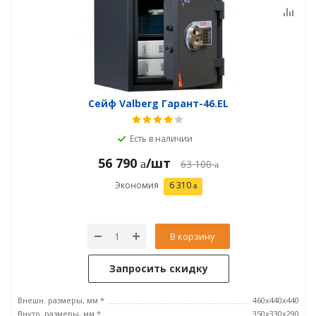
Сейф Valberg Гарант-46.EL
Есть в наличии
56 790
/шт
63 100
Экономия
6 310
В корзину
Запросить скидку
Внешн. размеры, мм *
460x440x440
Внутр. размеры, мм *
350х330х290