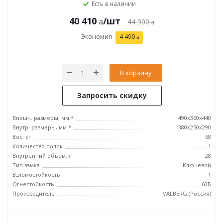
Есть в наличии
40 410
/шт
44 900
Экономия
4 490
В корзину
Запросить скидку
Внешн. размеры, мм *
490x360x440
Внутр. размеры, мм *
380x250x290
Вес, кг
68
Количество полок
1
Внутренний объем, л
28
Тип замка
Ключевой
Взломостойкость
1
Огнестойкость
60Б
Производитель
VALBERG (Россия)