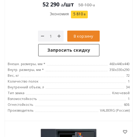
52 290
/шт
58 100
Экономия
5 810
В корзину
Запросить скидку
Внешн. размеры, мм *
460x440x440
Внутр. размеры, мм *
350х330х290
Вес, кг
72
Количество полок
1
Внутренний объем, л
34
Тип замка
Ключевой
Взломостойкость
1
Огнестойкость
60Б
Производитель
VALBERG (Россия)