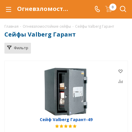
Огневзломостойкий сейф Valberg Гарант купить в Самаре, сейфы Valberg Гарант с защитой от взлома и от огня по низкой цене c доставкой
0
Главная
-
Огневзломостойкие сейфы
-
Сейфы Valberg Гарант
Сейфы Valberg Гарант
Фильтр
Сейф Valberg Гарант-49