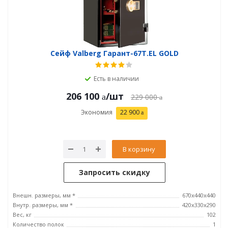
Сейф Valberg Гарант-67T.EL GOLD
Есть в наличии
206 100
/шт
229 000
Экономия
22 900
В корзину
Запросить скидку
Внешн. размеры, мм *
670x440x440
Внутр. размеры, мм *
420х330х290
Вес, кг
102
Количество полок
1