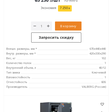
65 250
/шт
72 500
Экономия
7 250
В корзину
Запросить скидку
Внешн. размеры, мм *
670x440x440
Внутр. размеры, мм *
420х330х290
Вес, кг
102
Количество полок
1
Внутренний объем, л
40/12
Тип замка
Ключевой
Взломостойкость
1
Огнестойкость
60Б
Производитель
VALBERG (Россия)