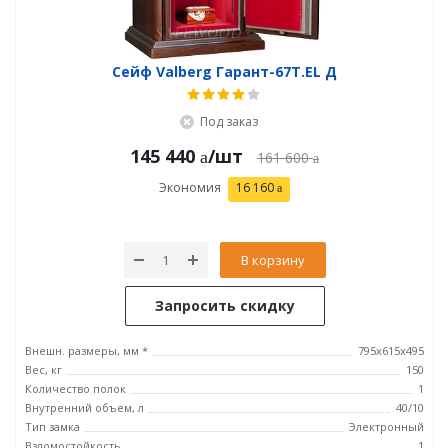
Сейф Valberg Гарант-67T.EL Д
Под заказ
145 440
/шт
161 600
Экономия
16 160
В корзину
Запросить скидку
Внешн. размеры, мм *
795х615х495
Вес, кг
150
Количество полок
1
Внутренний объем, л
40/10
Тип замка
Электронный
Взломостойкость
1