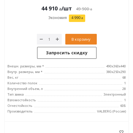
44 910
/шт
49 900
Экономия
4 990
В корзину
Запросить скидку
Внешн. размеры, мм *
490x360x440
Внутр. размеры, мм *
380x250x290
Вес, кг
68
Количество полок
1
Внутренний объем, л
28
Тип замка
Электронный
Взломостойкость
1
Огнестойкость
60Б
Производитель
VALBERG (Россия)