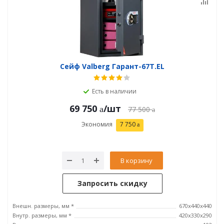
Сейф Valberg Гарант-67T.EL
Есть в наличии
69 750
/шт
77 500
Экономия
7 750
В корзину
Запросить скидку
Внешн. размеры, мм *
670x440x440
Внутр. размеры, мм *
420х330х290