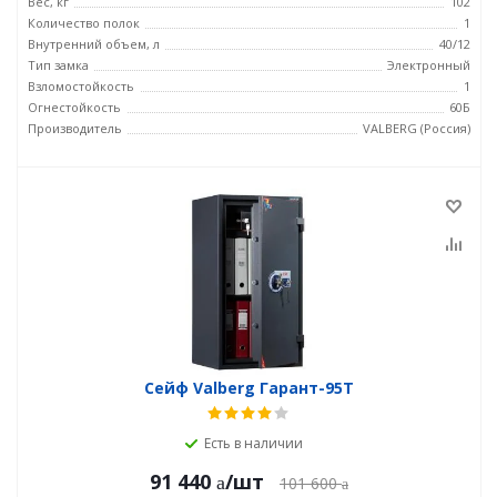
Вес, кг
102
Количество полок
1
Внутренний объем, л
40/12
Тип замка
Электронный
Взломостойкость
1
Огнестойкость
60Б
Производитель
VALBERG (Россия)
Сейф Valberg Гарант-95T
Есть в наличии
91 440
/шт
101 600