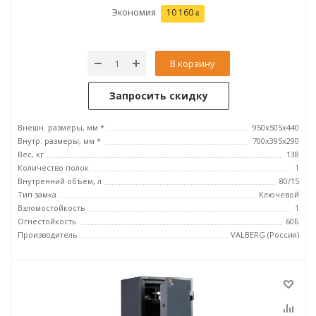
Экономия
10 160
В корзину
Запросить скидку
Внешн. размеры, мм *
950x505x440
Внутр. размеры, мм *
700х395х290
Вес, кг
138
Количество полок
1
Внутренний объем, л
80/15
Тип замка
Ключевой
Взломостойкость
1
Огнестойкость
60Б
Производитель
VALBERG (Россия)