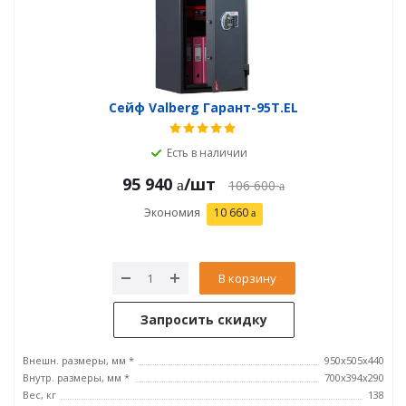
Сейф Valberg Гарант-95T.EL
Есть в наличии
95 940
/шт
106 600
Экономия
10 660
В корзину
Запросить скидку
Внешн. размеры, мм *
950x505x440
Внутр. размеры, мм *
700х394х290
Вес, кг
138