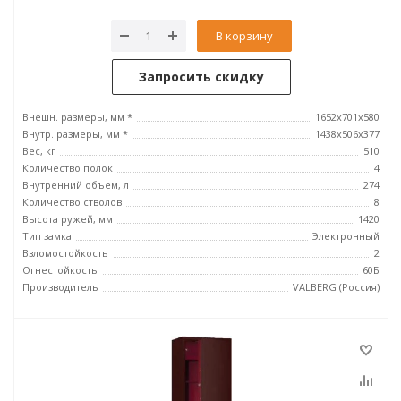
В корзину
Запросить скидку
Внешн. размеры, мм *
1652x701x580
Внутр. размеры, мм *
1438х506х377
Вес, кг
510
Количество полок
4
Внутренний объем, л
274
Количество стволов
8
Высота ружей, мм
1420
Тип замка
Электронный
Взломостойкость
2
Огнестойкость
60Б
Производитель
VALBERG (Россия)