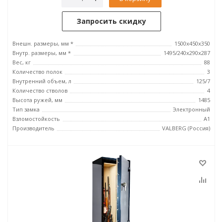
Запросить скидку
Внешн. размеры, мм *
1500x450x350
Внутр. размеры, мм *
1495/240х290х287
Вес, кг
88
Количество полок
3
Внутренний объем, л
125/7
Количество стволов
4
Высота ружей, мм
1485
Тип замка
Электронный
Взломостойкость
А1
Производитель
VALBERG (Россия)