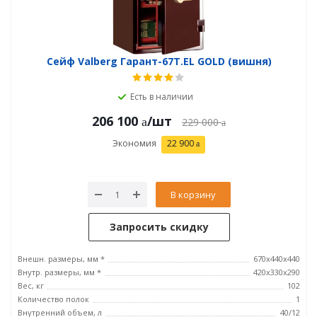
Сейф Valberg Гарант-67T.EL GOLD (вишня)
Есть в наличии
206 100
/шт
229 000
Экономия
22 900
В корзину
Запросить скидку
Внешн. размеры, мм *
670x440x440
Внутр. размеры, мм *
420х330х290
Вес, кг
102
Количество полок
1
Внутренний объем, л
40/12