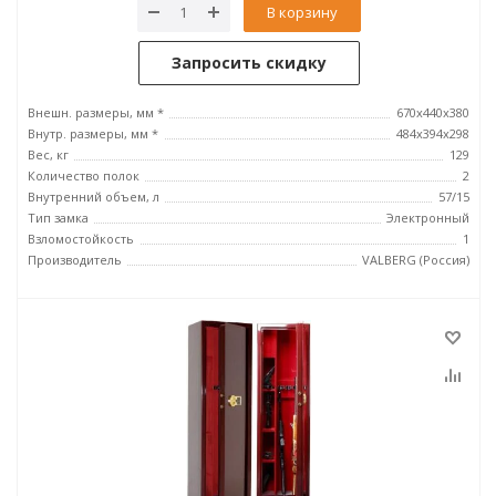
В корзину
Запросить скидку
Внешн. размеры, мм *
670х440х380
Внутр. размеры, мм *
484х394х298
Вес, кг
129
Количество полок
2
Внутренний объем, л
57/15
Тип замка
Электронный
Взломостойкость
1
Производитель
VALBERG (Россия)