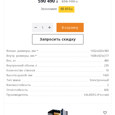
590 490
656 100
Экономия
65 610
В корзину
Запросить скидку
Внешн. размеры, мм *
1652x620x580
Внутр. размеры, мм *
1438x425x377
Вес, кг
480
Внутренний объем, л
230
Количество стволов
10
Высота ружей, мм
1420
Тип замка
Электронный
Взломостойкость
2
Огнестойкость
60Б
Производитель
VALBERG (Россия)