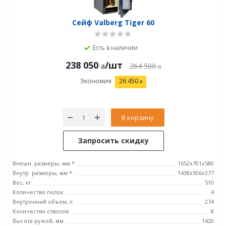
Сейф Valberg Tiger 60
Есть в наличии
238 050
/шт
264 500
Экономия
26 450
В корзину
Запросить скидку
Внешн. размеры, мм *
1652x701x580
Внутр. размеры, мм *
1438х506х377
Вес, кг
510
Количество полок
4
Внутренний объем, л
274
Количество стволов
8
Высота ружей, мм
1420