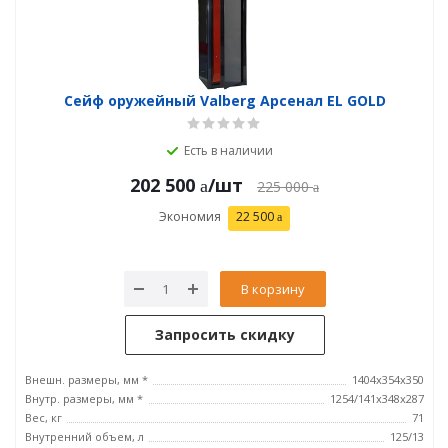
Сейф оружейный Valberg Арсенал EL GOLD
Есть в наличии
202 500
/шт
225 000
Экономия
22 500
В корзину
Запросить скидку
Внешн. размеры, мм *
1404x354x350
Внутр. размеры, мм *
1254/141x348x287
Вес, кг
71
Внутренний объем, л
125/13