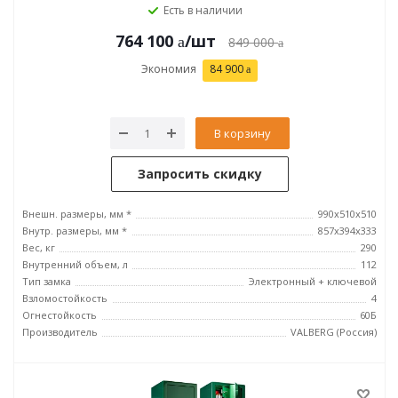
Есть в наличии
764 100
/шт
849 000
Экономия
84 900
В корзину
Запросить скидку
Внешн. размеры, мм *
990x510x510
Внутр. размеры, мм *
857x394x333
Вес, кг
290
Внутренний объем, л
112
Тип замка
Электронный + ключевой
Взломостойкость
4
Огнестойкость
60Б
Производитель
VALBERG (Россия)