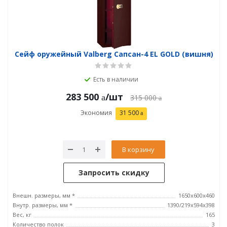
Сейф оружейный Valberg Сапсан-4 EL GOLD (вишня)
Есть в наличии
283 500
/шт
315 000
Экономия
31 500
В корзину
Запросить скидку
Внешн. размеры, мм *
1650х600х460
Внутр. размеры, мм *
1390/219х594х398
Вес, кг
165
Количество полок
3