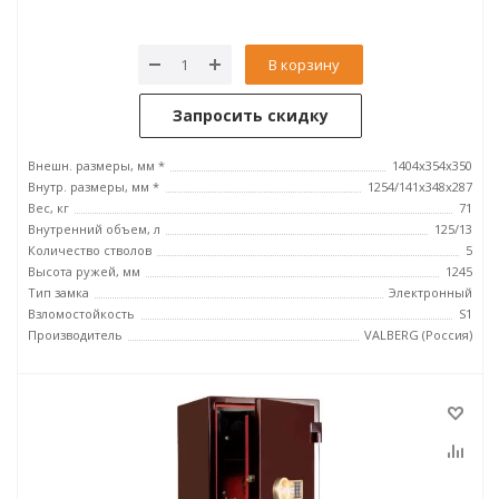
В корзину
Запросить скидку
Внешн. размеры, мм *
1404x354x350
Внутр. размеры, мм *
1254/141x348x287
Вес, кг
71
Внутренний объем, л
125/13
Количество стволов
5
Высота ружей, мм
1245
Тип замка
Электронный
Взломостойкость
S1
Производитель
VALBERG (Россия)