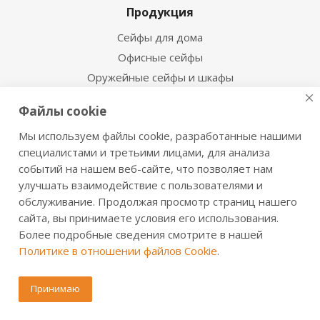
Продукция
Сейфы для дома
Офисные сейфы
Оружейные сейфы и шкафы
Огнестойкие сейфы
Файлы cookie
Взломостойкие сейфы
Мы используем файлы cookie, разработанные нашими
Огневзломостойкие сейфы
специалистами и третьими лицами, для анализа
Мебельные сейфы
событий на нашем веб-сайте, что позволяет нам
Депозитные сейфы
улучшать взаимодействие с пользователями и
Встраиваемые сейфы
обслуживание. Продолжая просмотр страниц нашего
Сейфы с отделкой деревом
сайта, вы принимаете условия его использования.
Более подробные сведения смотрите в нашей
Металлические шкафы
Политике в отношении файлов Cookie
.
Производственная мебель
Металлические двери
Принимаю
Информация для покупателя