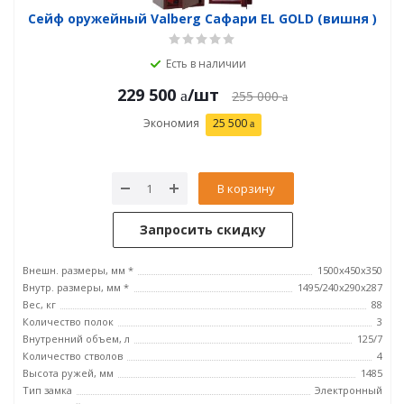
Сейф оружейный Valberg Сафари EL GOLD (вишня )
Есть в наличии
229 500
/шт
255 000
Экономия
25 500
В корзину
Запросить скидку
Внешн. размеры, мм *
1500x450x350
Внутр. размеры, мм *
1495/240х290х287
Вес, кг
88
Количество полок
3
Внутренний объем, л
125/7
Количество стволов
4
Высота ружей, мм
1485
Тип замка
Электронный