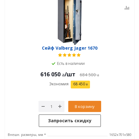
Сейф Valberg Jager 1670
Есть в наличии
616 050
/шт
684 500
Экономия
68 450
В корзину
Запросить скидку
Внешн. размеры, мм *
1652x701x580