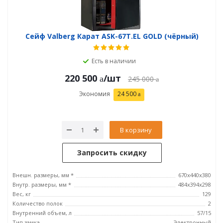
Сейф Valberg Карат ASK-67Т.EL GOLD (чёрный)
Есть в наличии
220 500
/шт
245 000
Экономия
24 500
В корзину
Запросить скидку
Внешн. размеры, мм *
670х440х380
Внутр. размеры, мм *
484х394х298
Вес, кг
129
Количество полок
2
Внутренний объем, л
57/15
Тип замка
Электронный