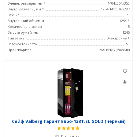
Внешн. размеры, мм *
1404x354x350
Внутр. размеры, мм *
1254/141x348x287
Вес, кг
71
Внутренний объем, л
125/13
Количество стволов
5
Высота ружей, мм
1245
Тип замка
Электронный
Взломостойкость
S1
Производитель
VALBERG (Россия)
Сейф Valberg Гарант Евро-133Т.EL GOLD (черный)
Под заказ