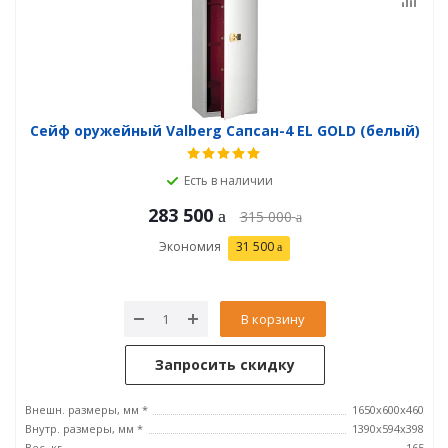
Сейф оружейный Valberg Сапсан-4 EL GOLD (белый)
Есть в наличии
283 500
315 000
Экономия
31 500
В корзину
Запросить скидку
Внешн. размеры, мм *
1650х600х460
Внутр. размеры, мм *
1390х594х398
Вес, кг
165