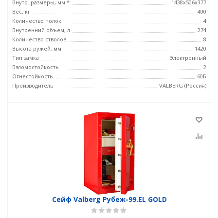
Внутр. размеры, мм *
1438х506х377
Вес, кг
490
Количество полок
4
Внутренний объем, л
274
Количество стволов
8
Высота ружей, мм
1420
Тип замка
Электронный
Взломостойкость
2
Огнестойкость
60Б
Производитель
VALBERG (Россия)
Сейф Valberg Рубеж-99.EL GOLD