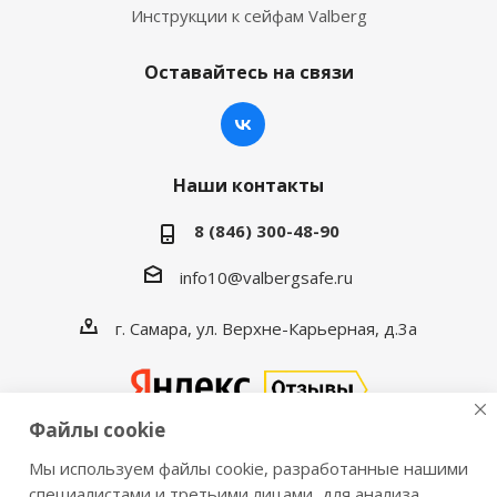
Инструкции к сейфам Valberg
Оставайтесь на связи
Наши контакты
8 (846) 300-48-90
info10@valbergsafe.ru
г. Самара, ул. Верхне-Карьерная, д.3а
Файлы cookie
Мы используем файлы cookie, разработанные нашими
2016-2026 © VALBERGSAFE.RU — Интернет-магазин
специалистами и третьими лицами, для анализа