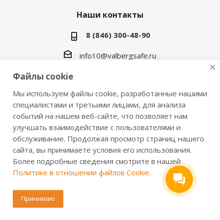
Наши контакты
8 (846) 300-48-90
info10@valbergsafe.ru
Файлы cookie
г. Самара, ул. Верхне-Карьерная, д.3а
Мы используем файлы cookie, разработанные нашими
специалистами и третьими лицами, для анализа
событий на нашем веб-сайте, что позволяет нам
улучшать взаимодействие с пользователями и
обслуживание. Продолжая просмотр страниц нашего
сайта, вы принимаете условия его использования.
2016-2026 © VALBERGSAFE.RU — Интернет-магазин
Более подробные сведения смотрите в нашей
сейфов Valberg и металлической мебели Практик.
Политике в отношении файлов Cookie
.
Продажа сейфов для дома и офиса, металлических
шкафов, стеллажей, металлических дверей.
Информация о розничных ценах, технических
Принимаю
характеристиках, наличии на складе носит справочный