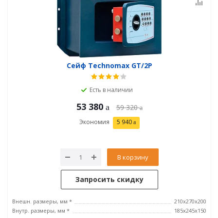
Сейф Technomax GT/2P
Есть в наличии
53 380
59 320
Экономия
5 940
В корзину
Запросить скидку
Внешн. размеры, мм *
210x270x200
Внутр. размеры, мм *
185х245х150