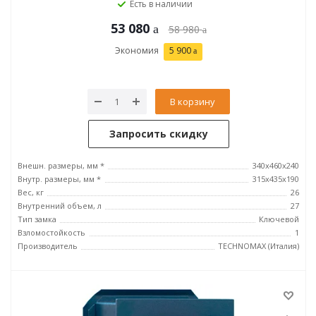
Есть в наличии
53 080
58 980
Экономия
5 900
В корзину
Запросить скидку
Внешн. размеры, мм *
340x460x240
Внутр. размеры, мм *
315х435х190
Вес, кг
26
Внутренний объем, л
27
Тип замка
Ключевой
Взломостойкость
1
Производитель
TECHNOMAX (Италия)