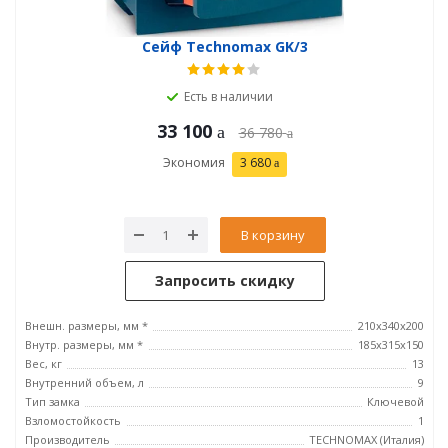
Сейф Technomax GK/3
Есть в наличии
33 100
36 780
Экономия
3 680
В корзину
Запросить скидку
Внешн. размеры, мм *
210x340x200
Внутр. размеры, мм *
185х315х150
Вес, кг
13
Внутренний объем, л
9
Тип замка
Ключевой
Взломостойкость
1
Производитель
TECHNOMAX (Италия)