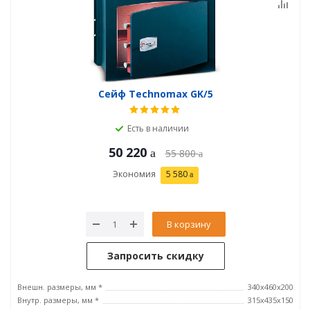
Сейф Technomax GK/5
Есть в наличии
50 220
55 800
Экономия
5 580
В корзину
Запросить скидку
Внешн. размеры, мм *
340x460x200
Внутр. размеры, мм *
315х435х150