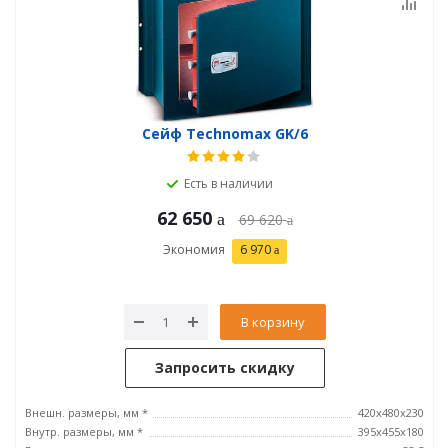
Сейф Technomax GK/6
Есть в наличии
62 650
69 620
Экономия
6 970
В корзину
Запросить скидку
Внешн. размеры, мм *
420x480x230
Внутр. размеры, мм *
395х455х180