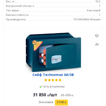
Вес, кг
10,5
Внутренний объем, л
7
Тип замка
Ключевой
Взломостойкость
1
Производитель
TECHNOMAX (Италия)
Сейф Technomax GK/3В
Есть в наличии
31 850
/шт
35 390
Экономия
3 540