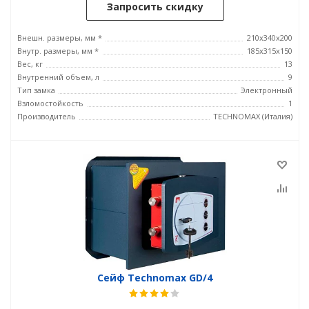
Запросить скидку
Внешн. размеры, мм *
210x340x200
Внутр. размеры, мм *
185х315х150
Вес, кг
13
Внутренний объем, л
9
Тип замка
Электронный
Взломостойкость
1
Производитель
TECHNOMAX (Италия)
Сейф Technomax GD/4