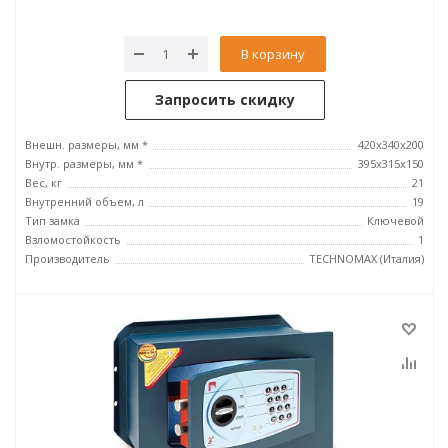
В корзину
Запросить скидку
Внешн. размеры, мм *
420x340x200
Внутр. размеры, мм *
395х315х150
Вес, кг
21
Внутренний объем, л
19
Тип замка
Ключевой
Взломостойкость
1
Производитель
TECHNOMAX (Италия)