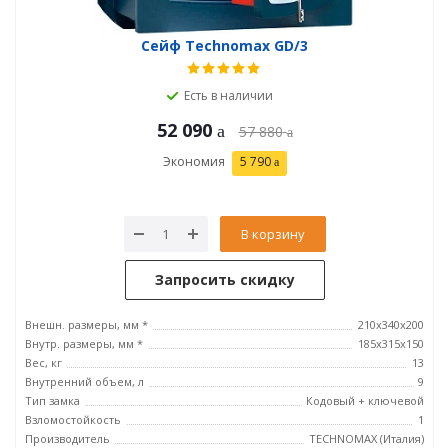
Сейф Technomax GD/3
Есть в наличии
52 090
57 880
Экономия
5 790
В корзину
Запросить скидку
Внешн. размеры, мм *
210x340x200
Внутр. размеры, мм *
185х315х150
Вес, кг
13
Внутренний объем, л
9
Тип замка
Кодовый + ключевой
Взломостойкость
1
Производитель
TECHNOMAX (Италия)