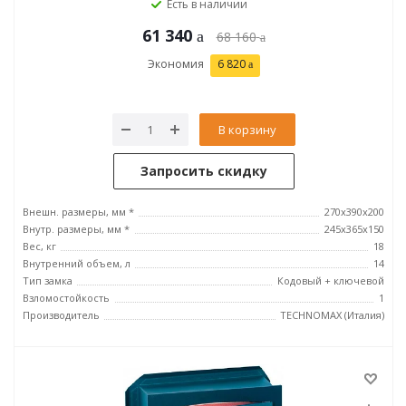
Есть в наличии
61 340
68 160
Экономия
6 820
В корзину
Запросить скидку
Внешн. размеры, мм *
270x390x200
Внутр. размеры, мм *
245х365х150
Вес, кг
18
Внутренний объем, л
14
Тип замка
Кодовый + ключевой
Взломостойкость
1
Производитель
TECHNOMAX (Италия)