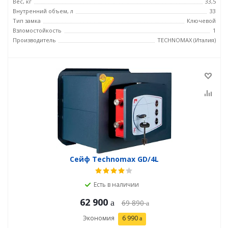
Вес, кг
33,5
Внутренний объем, л
33
Тип замка
Ключевой
Взломостойкость
1
Производитель
TECHNOMAX (Италия)
Сейф Technomax GD/4L
Есть в наличии
62 900
69 890
Экономия
6 990