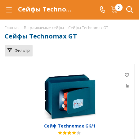
Сейфы Technomax GT купить в Самаре, встраиваемый сейф тайник Technomax GT по низкой цене с доставкой
0
Главная
-
Встраиваемые сейфы
-
Сейфы Technomax GT
Сейфы Technomax GT
Фильтр
Сейф Technomax GK/1