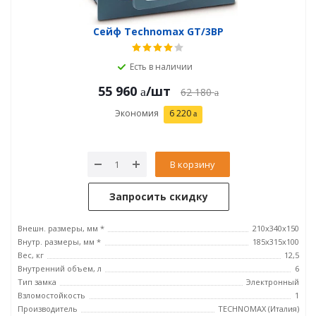
Сейф Technomax GT/3ВP
Есть в наличии
55 960
/шт
62 180
Экономия
6 220
В корзину
Запросить скидку
Внешн. размеры, мм *
210x340x150
Внутр. размеры, мм *
185х315х100
Вес, кг
12,5
Внутренний объем, л
6
Тип замка
Электронный
Взломостойкость
1
Производитель
TECHNOMAX (Италия)