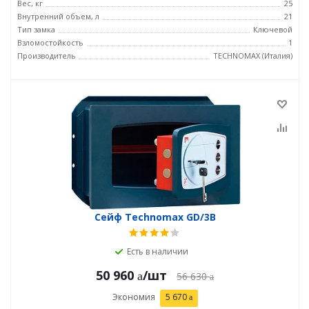
Вес, кг
25
Внутренний объем, л
21
Тип замка
Ключевой
Взломостойкость
1
Производитель
TECHNOMAX (Италия)
Сейф Technomax GD/3В
Есть в наличии
50 960
/шт
56 630
Экономия
5 670