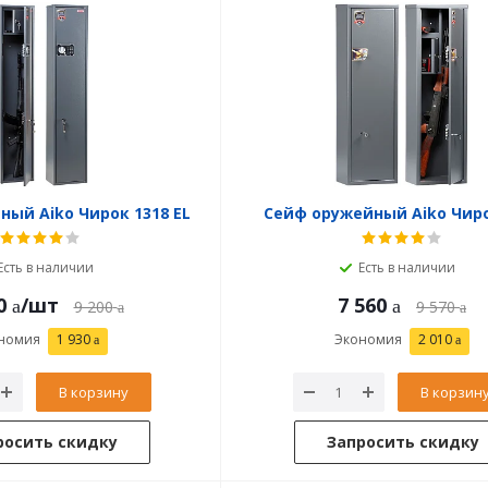
ый Aiko Чирок 1318 EL
Сейф оружейный Aiko Чиро
Есть в наличии
Есть в наличии
0
/шт
7 560
9 200
9 570
номия
1 930
Экономия
2 010
В корзину
В корзин
росить скидку
Запросить скидку