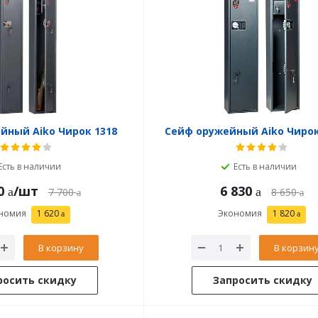
йный Aiko Чирок 1318
Сейф оружейный Aiko Чирок
Есть в наличии
Есть в наличии
0
/шт
6 830
7 700
8 650
номия
1 620
Экономия
1 820
В корзину
В корзин
росить скидку
Запросить скидку