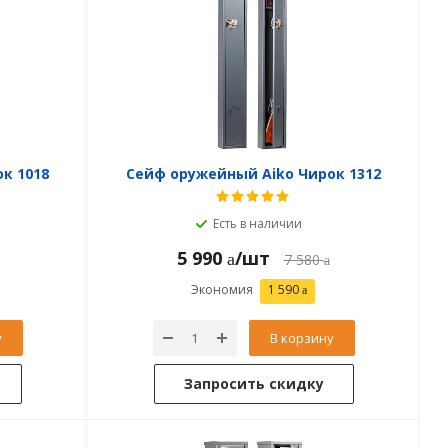
к 1018
Сейф оружейный Aiko Чирок 1312
Есть в наличии
5 990
/шт
7 580
Экономия
1 590
у
В корзину
Запросить скидку