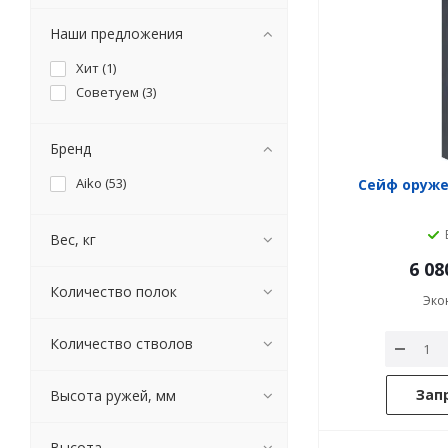
Наши предложения
Хит (
1
)
Советуем (
3
)
Бренд
Aiko (
53
)
Сейф оруже
Вес, кг
6 08
Количество полок
Эко
Количество стволов
Зап
Высота ружей, мм
Высота