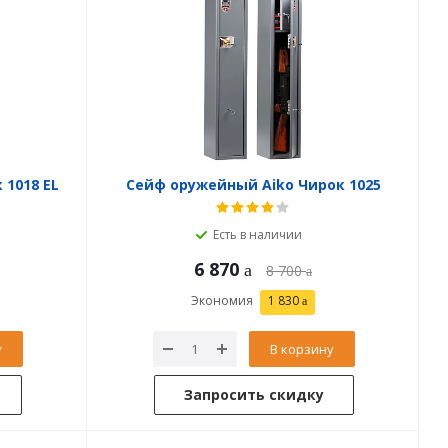
 1018 EL
Сейф оружейный Aiko Чирок 1025
Есть в наличии
6 870
8 700
Экономия
1 830
у
В корзину
Запросить скидку