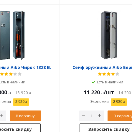
ый Aiko Чирок 1328 EL
Сейф оружейный Aiko Бер
Есть в наличии
Есть в наличии
000
11 220
/шт
13 920
14 200
номия
2 920
Экономия
2 980
В корзину
В корзин
росить скидку
Запросить скидку