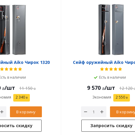
йный Aiko Чирок 1320
Сейф оружейный Aiko Чиро
Есть в наличии
Есть в наличии
0
/шт
9 570
/шт
11 150
12 120
номия
2 340
Экономия
2 550
В корзину
В корзин
росить скидку
Запросить скидку