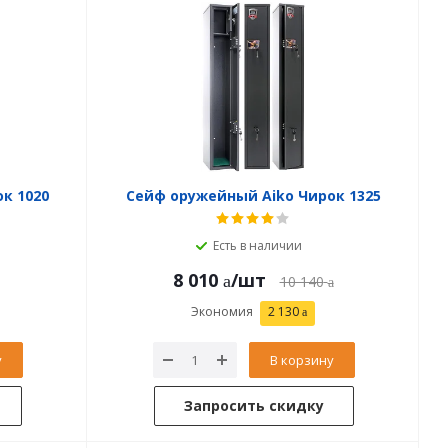
к 1020
Сейф оружейный Aiko Чирок 1325
Есть в наличии
8 010
/шт
10 140
Экономия
2 130
у
В корзину
Запросить скидку