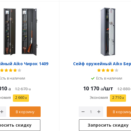
йный Aiko Чирок 1409
Сейф оружейный Aiko Бер
Есть в наличии
Есть в наличии
010
10 170
/шт
12 670
12 880
номия
2 660
Экономия
2 710
В корзину
В корзин
росить скидку
Запросить скидку