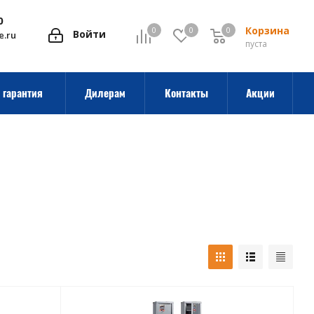
0
Корзина
0
0
0
0
Войти
e.ru
пуста
 гарантия
Дилерам
Контакты
Акции