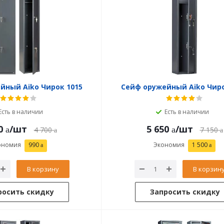
йный Aiko Чирок 1015
Сейф оружейный Aiko Чиро
Есть в наличии
Есть в наличии
0
/шт
5 650
/шт
4 700
7 150
ономия
990
Экономия
1 500
В корзину
В корзин
росить скидку
Запросить скидку