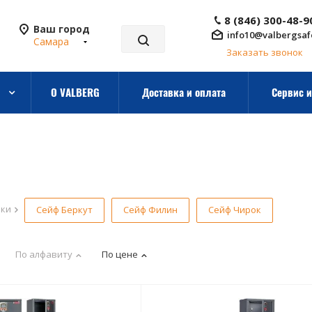
8 (846) 300-48-9
Ваш город
info10@valbergsaf
Самара
Заказать звонок
О VALBERG
Доставка и оплата
Сервис и
рки
Сейф Беркут
Сейф Филин
Сейф Чирок
По алфавиту
По цене