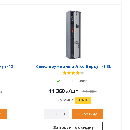
кут-12
Сейф оружейный Aiko Беркут-1 EL
Есть в наличии
11 360
/шт
14 380
Экономия
3 020
у
В корзину
Запросить скидку