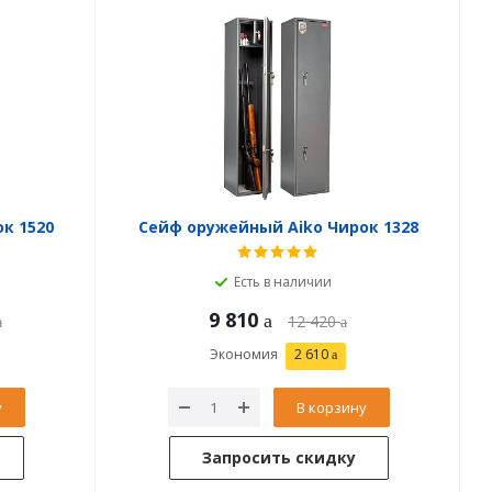
к 1520
Сейф оружейный Aiko Чирок 1328
Есть в наличии
9 810
12 420
Экономия
2 610
у
В корзину
Запросить скидку