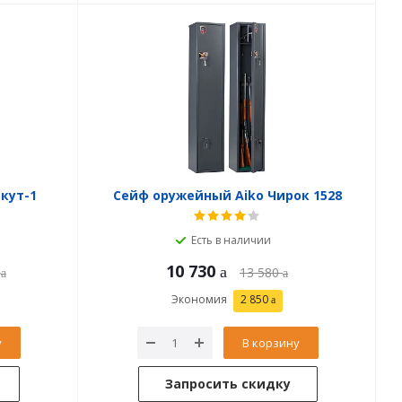
кут-1
Сейф оружейный Aiko Чирок 1528
Есть в наличии
10 730
13 580
Экономия
2 850
у
В корзину
Запросить скидку