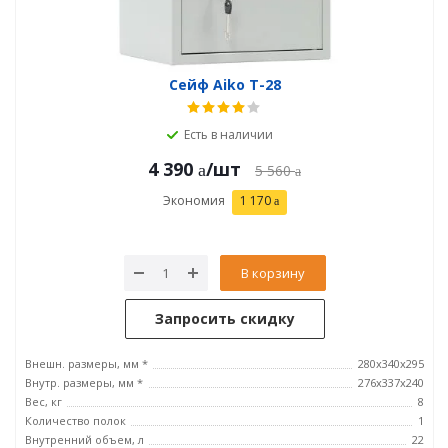
Сейф Aiko T-28
Есть в наличии
4 390
/шт
5 560
Экономия
1 170
В корзину
Запросить скидку
Внешн. размеры, мм *
280x340x295
Внутр. размеры, мм *
276x337x240
Вес, кг
8
Количество полок
1
Внутренний объем, л
22