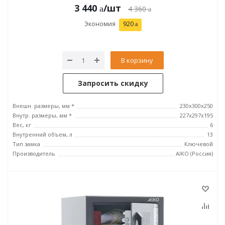
3 440
/шт
4 360
Экономия
920
В корзину
Запросить скидку
Внешн. размеры, мм *
230x300x250
Внутр. размеры, мм *
227x297x195
Вес, кг
6
Внутренний объем, л
13
Тип замка
Ключевой
Производитель
AIKO (Россия)