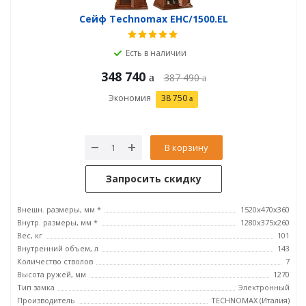
Сейф Technomax EHC/1500.EL
Есть в наличии
348 740
387 490
Экономия
38 750
В корзину
Запросить скидку
Внешн. размеры, мм *
1520x470x360
Внутр. размеры, мм *
1280х375х260
Вес, кг
101
Внутренний объем, л
143
Количество стволов
7
Высота ружей, мм
1270
Тип замка
Электронный
Производитель
TECHNOMAX (Италия)