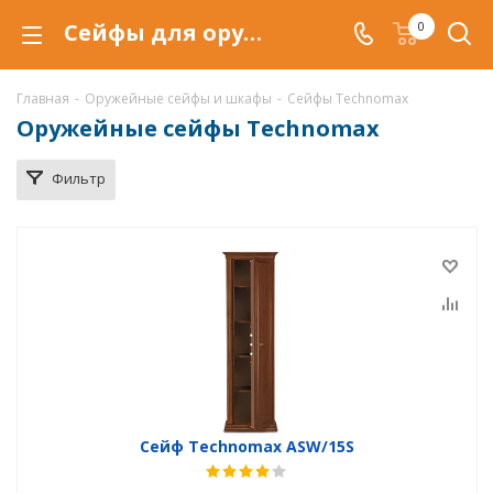
Сейфы для оружия Technomax купить по низкой цене в Самаре, продажа оружейных сейфов Техномакс со скидкой
0
Главная
-
Оружейные сейфы и шкафы
-
Сейфы Technomax
Оружейные сейфы Technomax
Фильтр
Сейф Technomax ASW/15S