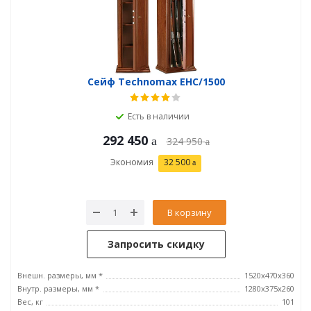
Сейф Technomax EHC/1500
Есть в наличии
292 450
324 950
Экономия
32 500
В корзину
Запросить скидку
Внешн. размеры, мм *
1520x470x360
Внутр. размеры, мм *
1280х375х260
Вес, кг
101