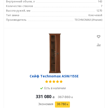
Внутренний объем, л
143
Количество стволов
7
Высота ружей, мм
1270
Тип замка
Ключевой
Производитель
TECHNOMAX (Италия)
Сейф Technomax ASW/15SE
Есть в наличии
331 080
367 860
Экономия
36 780