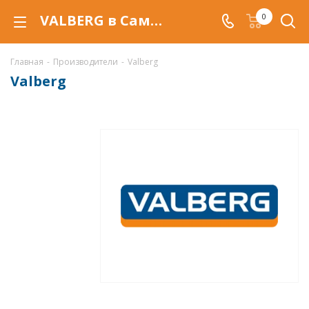
VALBERG в Самаре, популярная Российская марка сейфов и металлических шкафов
0
Главная
-
Производители
-
Valberg
Valberg