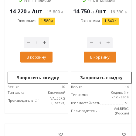
Есть в наличии
Есть в наличии
14 220
/шт
14 750
/шт
15 800
16 390
Экономия
1 580
Экономия
1 640
В корзину
В корзину
Запросить скидку
Запросить скидку
Вес, кг
10
Вес, кг
14
Тип замка
Ключевой
Кодовый +
Тип замка
ключевой
VALBERG
Производитель
(Россия)
Взломостойкость
S1
VALBERG
Производитель
(Россия)