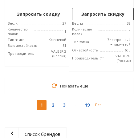
Запросить скидку
Запросить скидку
Вес, кг
27
Вес, кг
38
Количество
Количество
1
1
полок
полок
Тип замка
Ключевой
Электронный
Тип замка
+ ключевой
Взломостойкость
S1
Огнестойкость
60Б
VALBERG
Производитель
(Россия)
VALBERG
Производитель
(Россия)
Показать еще
1
2
3
19
Все
Список брендов