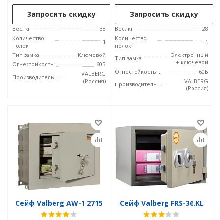
Запросить скидку
Запросить скидку
Вес, кг
38
Вес, кг
28
Количество
Количество
1
1
полок
полок
Тип замка
Ключевой
Электронный
Тип замка
+ ключевой
Огнестойкость
60Б
Огнестойкость
60Б
VALBERG
Производитель
(Россия)
VALBERG
Производитель
(Россия)
Сейф Valberg AW-1 2715
Сейф Valberg FRS-36.KL