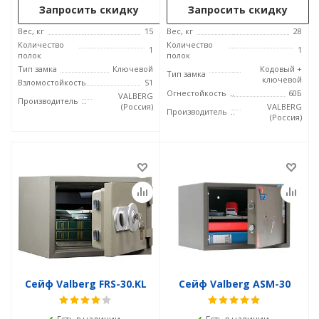
Запросить скидку
Запросить скидку
Вес, кг
15
Вес, кг
28
Количество
Количество
1
1
полок
полок
Тип замка
Ключевой
Кодовый +
Тип замка
ключевой
Взломостойкость
S1
Огнестойкость
60Б
VALBERG
Производитель
(Россия)
VALBERG
Производитель
(Россия)
Сейф Valberg FRS-30.KL
Сейф Valberg ASM-30