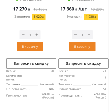
Есть в наличии
Есть в наличии
17 270
17 360
/шт
19 190
19 290
Экономия
1 920
Экономия
1 930
В корзину
В корзину
Запросить скидку
Запросить скидку
Вес, кг
28
Вес, кг
21
Количество
Количество
1
1
полок
полок
Тип замка
Ключевой
Тип замка
Ключевой
Огнестойкость
60Б
Взломостойкость
S1
VALBERG
VALBERG
Производитель
Производитель
(Россия)
(Россия)