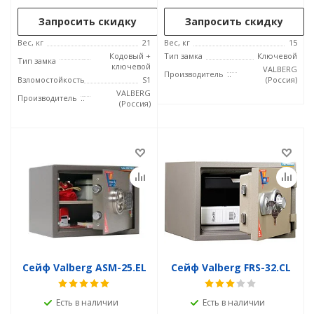
Запросить скидку
Запросить скидку
Вес, кг
21
Вес, кг
15
Кодовый +
Тип замка
Ключевой
Тип замка
ключевой
VALBERG
Производитель
Взломостойкость
S1
(Россия)
VALBERG
Производитель
(Россия)
Сейф Valberg ASM-25.EL
Сейф Valberg FRS-32.CL
Есть в наличии
Есть в наличии