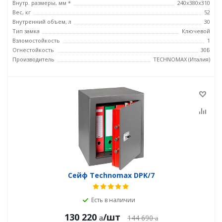
Внутр. размеры, мм *
240х380х310
Вес, кг
52
Внутренний объем, л
30
Тип замка
Ключевой
Взломостойкость
1
Огнестойкость
30Б
Производитель
TECHNOMAX (Италия)
Сейф Technomax DPK/7
Есть в наличии
130 220
/шт
144 690