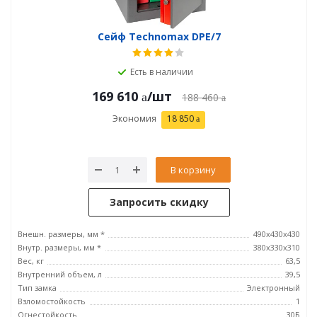
Сейф Technomax DPE/7
Есть в наличии
169 610
/шт
188 460
Экономия
18 850
В корзину
Запросить скидку
Внешн. размеры, мм *
490х430х430
Внутр. размеры, мм *
380х330х310
Вес, кг
63,5
Внутренний объем, л
39,5
Тип замка
Электронный
Взломостойкость
1
Огнестойкость
30Б