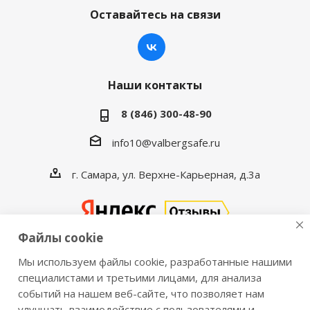
Оставайтесь на связи
Наши контакты
8 (846) 300-48-90
info10@valbergsafe.ru
г. Самара, ул. Верхне-Карьерная, д.3а
Файлы cookie
Мы используем файлы cookie, разработанные нашими
2016-2026 © VALBERGSAFE.RU — Интернет-магазин
специалистами и третьими лицами, для анализа
событий на нашем веб-сайте, что позволяет нам
сейфов Valberg и металлической мебели Практик.
улучшать взаимодействие с пользователями и