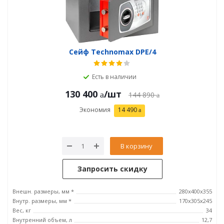
Сейф Technomax DPE/4
Есть в наличии
130 400
/шт
144 890
Экономия
14 490
В корзину
Запросить скидку
Внешн. размеры, мм *
280х400х355
Внутр. размеры, мм *
170х305х245
Вес, кг
34
Внутренний объем, л
12,7