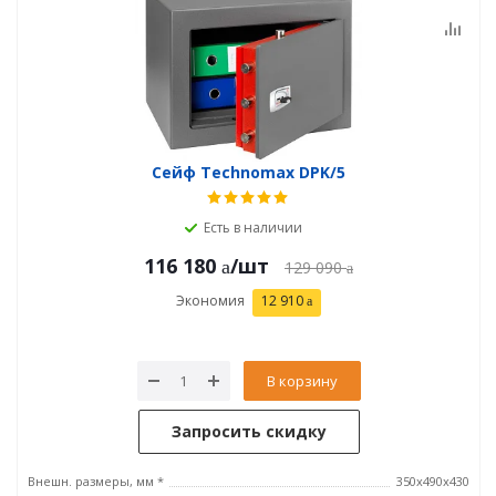
Сейф Technomax DPK/5
Есть в наличии
116 180
/шт
129 090
Экономия
12 910
В корзину
Запросить скидку
Внешн. размеры, мм *
350х490х430