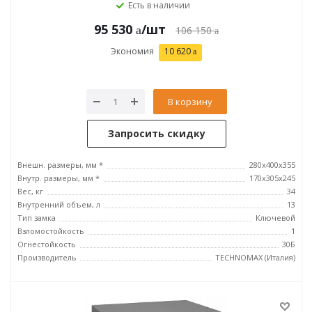
Есть в наличии
95 530
/шт
106 150
Экономия
10 620
В корзину
Запросить скидку
Внешн. размеры, мм *
280х400х355
Внутр. размеры, мм *
170х305х245
Вес, кг
34
Внутренний объем, л
13
Тип замка
Ключевой
Взломостойкость
1
Огнестойкость
30Б
Производитель
TECHNOMAX (Италия)