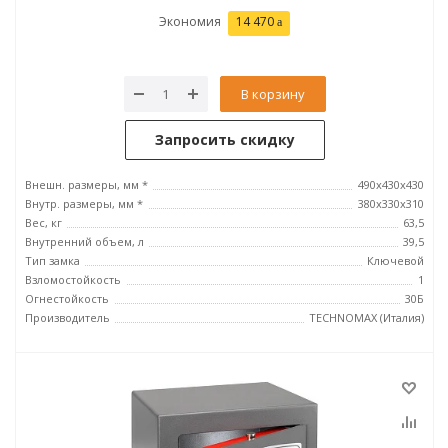
Экономия
14 470
В корзину
Запросить скидку
Внешн. размеры, мм *
490х430х430
Внутр. размеры, мм *
380х330х310
Вес, кг
63,5
Внутренний объем, л
39,5
Тип замка
Ключевой
Взломостойкость
1
Огнестойкость
30Б
Производитель
TECHNOMAX (Италия)