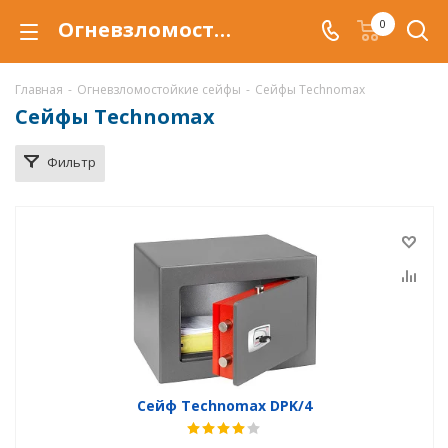
Огневзломостойкий сейф Technomax купить в Самаре, сейфы Technomax с защитой от взлома и от огня по низкой цене c доставкой
0
Главная
-
Огневзломостойкие сейфы
-
Сейфы Technomax
Сейфы Technomax
Фильтр
Сейф Technomax DPK/4