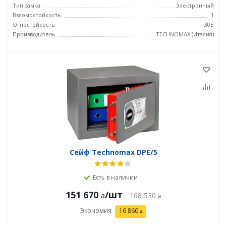
Тип замка
Электронный
Взломостойкость
1
Огнестойкость
30Б
Производитель
TECHNOMAX (Италия)
Сейф Technomax DPE/5
Есть в наличии
151 670
/шт
168 530
Экономия
16 860