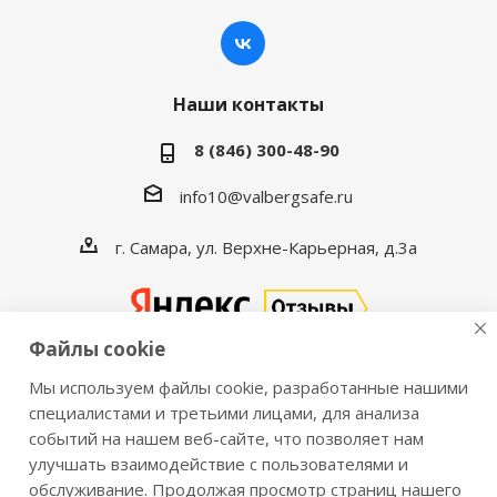
Наши контакты
8 (846) 300-48-90
info10@valbergsafe.ru
г. Самара, ул. Верхне-Карьерная, д.3а
Файлы cookie
Мы используем файлы cookie, разработанные нашими
2016-2026 © VALBERGSAFE.RU — Интернет-магазин
специалистами и третьими лицами, для анализа
событий на нашем веб-сайте, что позволяет нам
сейфов Valberg и металлической мебели Практик.
улучшать взаимодействие с пользователями и
Продажа сейфов для дома и офиса, металлических
обслуживание. Продолжая просмотр страниц нашего
шкафов, стеллажей, металлических дверей.