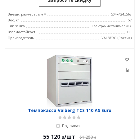
Запросить скидку
Внешн. размеры, мм *
504x424x568
Вес, кг
57
Тип замка
Электро-механический
Взломостойкость
H0
Производитель
VALBERG (Россия)
Темпокасса Valberg TCS 110 AS Euro
Под заказ
55 120
/шт
61 250