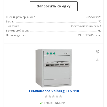
Запросить скидку
Внешн. размеры, мм *
602x500x525
Вес, кг
70
Тип замка
Электро-механический
Взломостойкость
H0
Производитель
VALBERG (Россия)
Темпокасса Valberg TCS 110
Есть в наличии