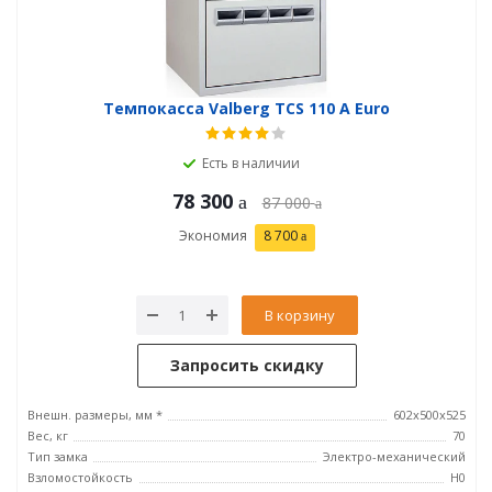
Темпокасса Valberg TCS 110 A Euro
Есть в наличии
78 300
87 000
Экономия
8 700
В корзину
Запросить скидку
Внешн. размеры, мм *
602x500x525
Вес, кг
70
Тип замка
Электро-механический
Взломостойкость
H0