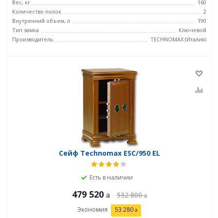
Вес, кг
160
Количество полок
2
Внутренний объем, л
190
Тип замка
Ключевой
Производитель
TECHNOMAX (Италия)
Сейф Technomax ESC/950 EL
Есть в наличии
479 520
532 800
Экономия
53 280