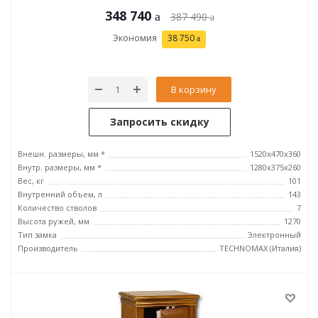
348 740
387 490
Экономия
38 750
В корзину
Запросить скидку
Внешн. размеры, мм *
1520x470x360
Внутр. размеры, мм *
1280х375х260
Вес, кг
101
Внутренний объем, л
143
Количество стволов
7
Высота ружей, мм
1270
Тип замка
Электронный
Производитель
TECHNOMAX (Италия)