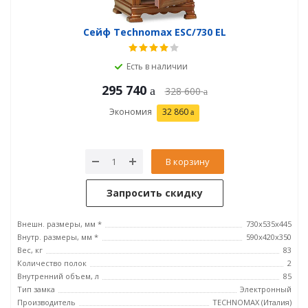
Сейф Technomax ESC/730 EL
Есть в наличии
295 740
328 600
Экономия
32 860
В корзину
Запросить скидку
Внешн. размеры, мм *
730x535x445
Внутр. размеры, мм *
590x420x350
Вес, кг
83
Количество полок
2
Внутренний объем, л
85
Тип замка
Электронный
Производитель
TECHNOMAX (Италия)