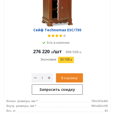
Сейф Technomax ESC/730
Есть в наличии
276 220
/шт
306 920
Экономия
30 700
В корзину
Запросить скидку
Внешн. размеры, мм *
730x535x445
Внутр. размеры, мм *
590x420x350
Вес, кг
83