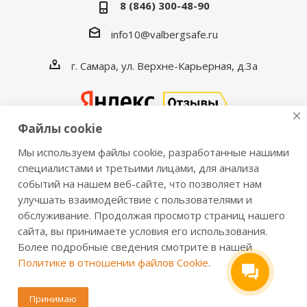
8 (846) 300-48-90
info10@valbergsafe.ru
г. Самара, ул. Верхне-Карьерная, д.3а
Файлы cookie
Мы используем файлы cookie, разработанные нашими
2016-2026 © VALBERGSAFE.RU — Интернет-магазин
специалистами и третьими лицами, для анализа
событий на нашем веб-сайте, что позволяет нам
сейфов Valberg и металлической мебели Практик.
улучшать взаимодействие с пользователями и
Продажа сейфов для дома и офиса, металлических
обслуживание. Продолжая просмотр страниц нашего
шкафов, стеллажей, металлических дверей.
сайта, вы принимаете условия его использования.
Информация о розничных ценах, технических
Более подробные сведения смотрите в нашей
характеристиках, наличии на складе носит справочный
Политике в отношении файлов Cookie
.
характер и не является публичной офертой,
определяемой положениями из Статьи 437 ч.2 ГК РФ.
Принимаю