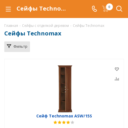
Сейфы Technomax с отделкой деревом в Самаре, купить сейф Technomax в дереве по низкой цене, доставка сейфов в дереве Technomax
0
Главная
-
Сейфы с отделкой деревом
-
Сейфы Technomax
Сейфы Technomax
Фильтр
Сейф Technomax ASW/15S