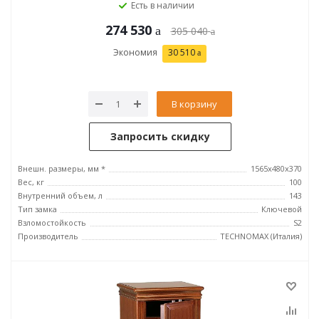
Есть в наличии
274 530
305 040
Экономия
30 510
В корзину
Запросить скидку
Внешн. размеры, мм *
1565x480x370
Вес, кг
100
Внутренний объем, л
143
Тип замка
Ключевой
Взломостойкость
S2
Производитель
TECHNOMAX (Италия)