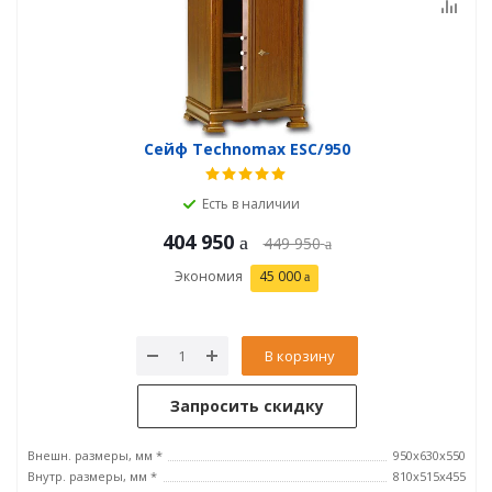
Сейф Technomax ESC/950
Есть в наличии
404 950
449 950
Экономия
45 000
В корзину
Запросить скидку
Внешн. размеры, мм *
950х630х550
Внутр. размеры, мм *
810х515х455