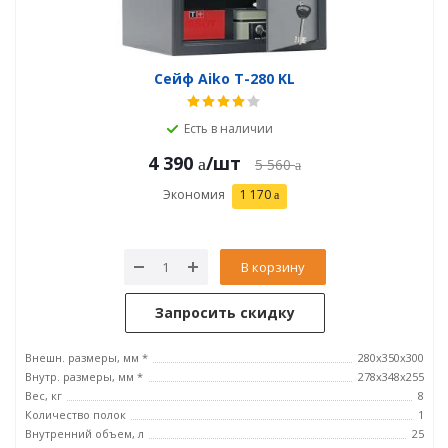
Сейф Aiko T-280 KL
Есть в наличии
4 390
/шт
5 560
Экономия
1 170
В корзину
Запросить скидку
Внешн. размеры, мм *
280x350x300
Внутр. размеры, мм *
278x348x255
Вес, кг
8
Количество полок
1
Внутренний объем, л
25