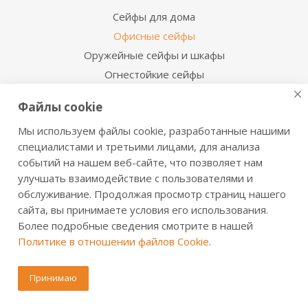
Сейфы для дома
Офисные сейфы
Оружейные сейфы и шкафы
Огнестойкие сейфы
Взломостойкие сейфы
Файлы cookie
Огневзломостойкие сейфы
Мы используем файлы cookie, разработанные нашими
Мебельные сейфы
специалистами и третьими лицами, для анализа
Депозитные сейфы
событий на нашем веб-сайте, что позволяет нам
Встраиваемые сейфы
улучшать взаимодействие с пользователями и
Сейфы с отделкой деревом
обслуживание. Продолжая просмотр страниц нашего
Металлические шкафы
сайта, вы принимаете условия его использования.
Более подробные сведения смотрите в нашей
Производственная мебель
Политике в отношении файлов Cookie
.
Металлические двери
Принимаю
Информация для покупателя
Сервисная служба