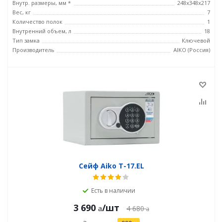
Внутр. размеры, мм *
248x348x217
Вес, кг
7
Количество полок
1
Внутренний объем, л
18
Тип замка
Ключевой
Производитель
AIKO (Россия)
Сейф Aiko T-17.EL
Есть в наличии
3 690
/шт
4 680