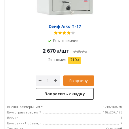
Сейф Aiko T-17
Есть в наличии
2 670
/шт
3 380
Экономия
710
В корзину
Запросить скидку
Внешн. размеры, мм *
171x260x230
Внутр. размеры, мм *
168x257x175
Вес, кг
4
Внутренний объем, л
7
Тип замка
Ключевой