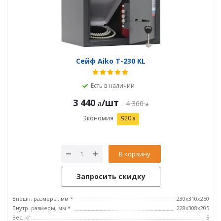
Сейф Aiko T-230 KL
Есть в наличии
3 440
/шт
4 360
Экономия
920
В корзину
Запросить скидку
Внешн. размеры, мм *
230x310x250
Внутр. размеры, мм *
228x308x205
Вес, кг
5