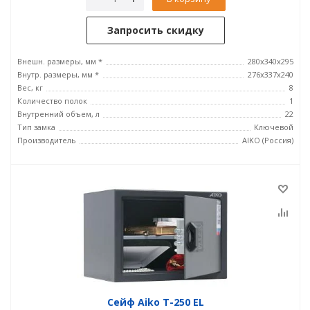
Запросить скидку
Внешн. размеры, мм *
280x340x295
Внутр. размеры, мм *
276x337x240
Вес, кг
8
Количество полок
1
Внутренний объем, л
22
Тип замка
Ключевой
Производитель
AIKO (Россия)
Сейф Aiko T-250 EL