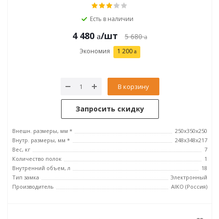
Есть в наличии
4 480
/шт
5 680
Экономия
1 200
В корзину
Запросить скидку
Внешн. размеры, мм *
250x350x250
Внутр. размеры, мм *
248x348x217
Вес, кг
7
Количество полок
1
Внутренний объем, л
18
Тип замка
Электронный
Производитель
AIKO (Россия)