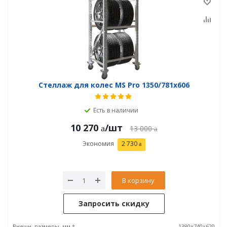
Стеллаж для колес MS Pro 1350/781x606
Есть в наличии
10 270
/шт
13 000
Экономия
2 730
В корзину
Запросить скидку
Внешн. размеры, мм *
1380х740х620