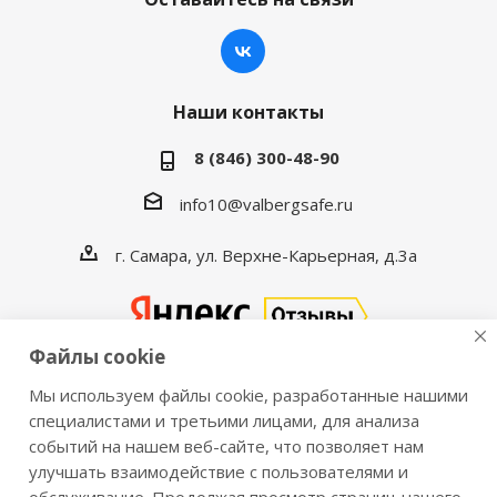
Наши контакты
8 (846) 300-48-90
info10@valbergsafe.ru
г. Самара, ул. Верхне-Карьерная, д.3а
Файлы cookie
Мы используем файлы cookie, разработанные нашими
2016-2026 © VALBERGSAFE.RU — Интернет-магазин
специалистами и третьими лицами, для анализа
событий на нашем веб-сайте, что позволяет нам
сейфов Valberg и металлической мебели Практик.
улучшать взаимодействие с пользователями и
Продажа сейфов для дома и офиса, металлических