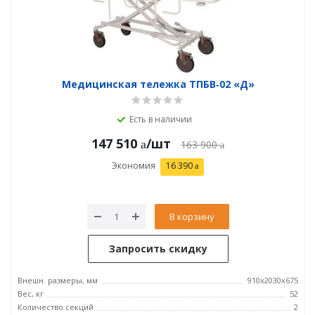
Медицинская тележка ТПБВ‑02 «Д»
Есть в наличии
147 510
/шт
163 900
Экономия
16 390
В корзину
Запросить скидку
Внешн. размеры, мм
910x2030x675
Вес, кг
52
Количество секций
2