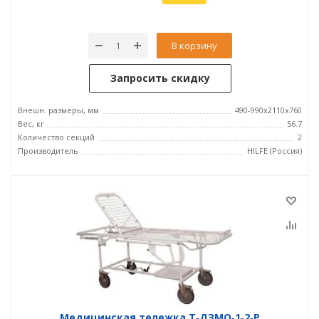
В корзину
Запросить скидку
Внешн. размеры, мм
490-990x2110x760
Вес, кг
56.7
Количество секций
2
Производитель
HILFE (Россия)
Медицинская тележка Т‑ДЗМО‑1‑2‑Р