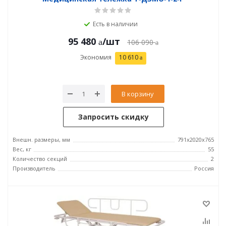
Есть в наличии
95 480
/шт
106 090
Экономия
10 610
В корзину
Запросить скидку
Внешн. размеры, мм
791x2020x765
Вес, кг
55
Количество секций
2
Производитель
Россия