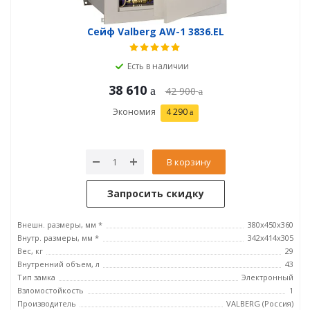
Сейф Valberg AW-1 3836.EL
Есть в наличии
38 610
42 900
Экономия
4 290
В корзину
Запросить скидку
Внешн. размеры, мм *
380x450x360
Внутр. размеры, мм *
342х414х305
Вес, кг
29
Внутренний объем, л
43
Тип замка
Электронный
Взломостойкость
1
Производитель
VALBERG (Россия)