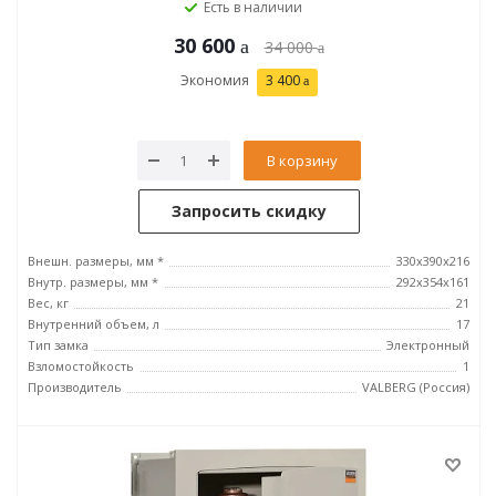
Есть в наличии
30 600
34 000
Экономия
3 400
В корзину
Запросить скидку
Внешн. размеры, мм *
330x390x216
Внутр. размеры, мм *
292х354х161
Вес, кг
21
Внутренний объем, л
17
Тип замка
Электронный
Взломостойкость
1
Производитель
VALBERG (Россия)