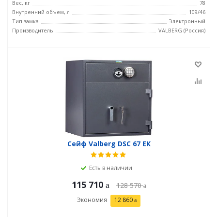
Вес, кг
78
Внутренний объем, л
109/46
Тип замка
Электронный
Производитель
VALBERG (Россия)
Сейф Valberg DSC 67 ЕК
Есть в наличии
115 710
128 570
Экономия
12 860