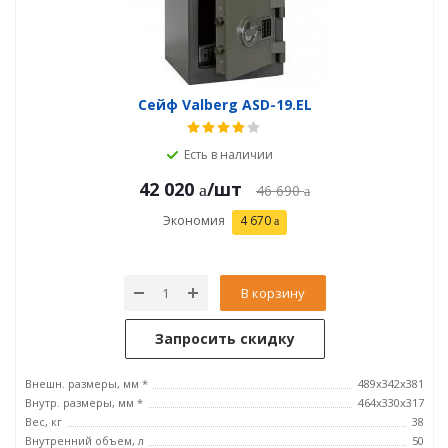
Сейф Valberg ASD-19.EL
Есть в наличии
42 020
/шт
46 690
Экономия
4 670
В корзину
Запросить скидку
Внешн. размеры, мм *
489x342x381
Внутр. размеры, мм *
464х330х317
Вес, кг
38
Внутренний объем, л
50