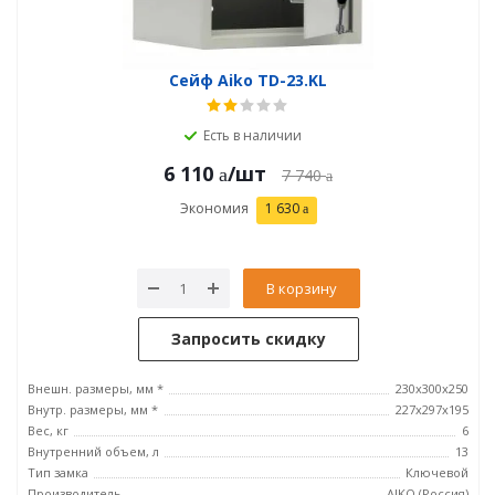
Сейф Aiko TD-23.KL
Есть в наличии
6 110
/шт
7 740
Экономия
1 630
В корзину
Запросить скидку
Внешн. размеры, мм *
230x300x250
Внутр. размеры, мм *
227x297x195
Вес, кг
6
Внутренний объем, л
13
Тип замка
Ключевой
Производитель
AIKO (Россия)