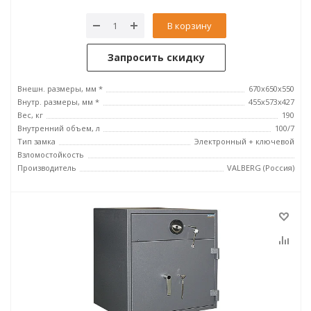
В корзину
Запросить скидку
Внешн. размеры, мм *
670х650х550
Внутр. размеры, мм *
455х573х427
Вес, кг
190
Внутренний объем, л
100/7
Тип замка
Электронный + ключевой
Взломостойкость
Производитель
VALBERG (Россия)