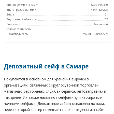
Внешн. размеры, мм *
670х440х380
Внутр. размеры, мм *
484х182х298
Вес, кг
121
Внутренний объем, л
57
Тип замка
Ключевой
Взломостойкость
1
Производитель
VALBERG (Россия)
Депозитный сейф в Самаре
Покупаются в основном для хранения выручки в
организациях, связанных с круглосуточной торговлей:
магазинах, ресторанах, службах сервиса, автозаправках и
так далее. Их также называют сейфами для кассира или
ночными сейфами. Депозитные сейфы оснащены лотком,
через который кассир помещает наличные деньги в сейф,