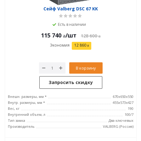
Сейф Valberg DSC 67 KK
Есть в наличии
115 740
/шт
128 600
Экономия
12 860
В корзину
Запросить скидку
Внешн. размеры, мм *
670х650х550
Внутр. размеры, мм *
455х573х427
Вес, кг
190
Внутренний объем, л
100/7
Тип замка
Два ключевых
Производитель
VALBERG (Россия)