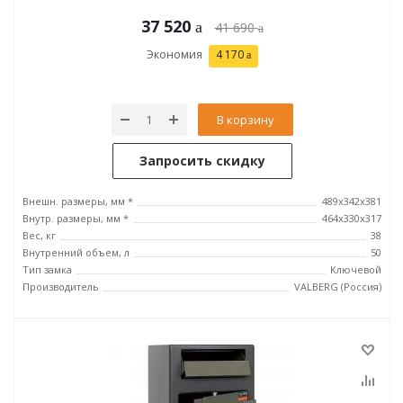
37 520
41 690
Экономия
4 170
В корзину
Запросить скидку
Внешн. размеры, мм *
489x342x381
Внутр. размеры, мм *
464х330х317
Вес, кг
38
Внутренний объем, л
50
Тип замка
Ключевой
Производитель
VALBERG (Россия)