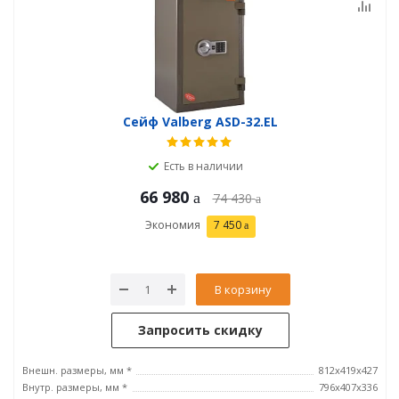
Сейф Valberg ASD-32.EL
Есть в наличии
66 980
74 430
Экономия
7 450
В корзину
Запросить скидку
Внешн. размеры, мм *
812x419x427
Внутр. размеры, мм *
796х407х336