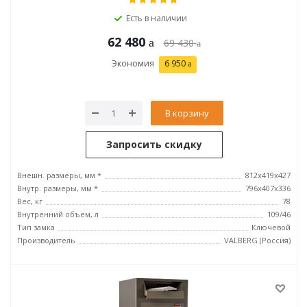
Есть в наличии
62 480
69 430
Экономия
6 950
В корзину
Запросить скидку
Внешн. размеры, мм *
812x419x427
Внутр. размеры, мм *
796х407х336
Вес, кг
78
Внутренний объем, л
109/46
Тип замка
Ключевой
Производитель
VALBERG (Россия)