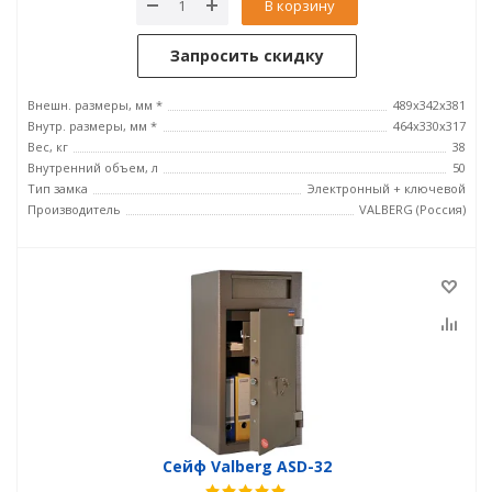
В корзину
Запросить скидку
Внешн. размеры, мм *
489x342x381
Внутр. размеры, мм *
464х330х317
Вес, кг
38
Внутренний объем, л
50
Тип замка
Электронный + ключевой
Производитель
VALBERG (Россия)
Сейф Valberg ASD-32