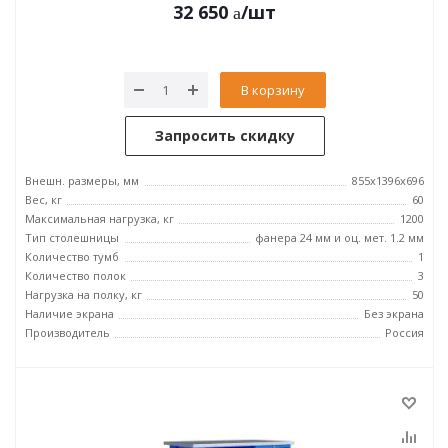
32 650
/шт
В корзину
Запросить скидку
Внешн. размеры, мм
855x1396x696
Вес, кг
60
Максимальная нагрузка, кг
1200
Тип столешницы
фанера 24 мм и оц. мет. 1.2 мм
Количество тумб
1
Количество полок
3
Нагрузка на полку, кг
50
Наличие экрана
Без экрана
Производитель
Россия