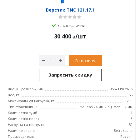
Верстак TNC 121.17.1
Есть в наличии
30 400
/шт
В корзину
Запросить скидку
Внешн. размеры, мм
855x1196x696
Вес, кг
55
Максимальная нагрузка, кг
1200
Тип столешницы
фанера 24 мм и оц. мет. 1.2 мм
Количество тумб
1
Количество полок
3
Нагрузка на полку, кг
50
Наличие экрана
Без экрана
Производитель
Россия