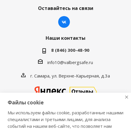
Оставайтесь на связи
Наши контакты
8 (846) 300-48-90
info10@valbergsafe.ru
г. Самара, ул. Верхне-Карьерная, д.3а
Файлы cookie
Мы используем файлы cookie, разработанные нашими
2016-2026 © VALBERGSAFE.RU — Интернет-магазин
специалистами и третьими лицами, для анализа
событий на нашем веб-сайте, что позволяет нам
сейфов Valberg и металлической мебели Практик.