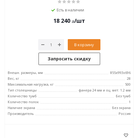
Есть в наличии
18 240
/шт
В корзину
Запросить скидку
Внешн. размеры, мм
855x993x696
Вес, кг
28
Максимальная нагрузка, кг
500
Тип столешницы
фанера 24 мм и оц. мет. 1.2 мм
Количество тумб
Без тумб
Количество полок
1
Наличие экрана
Без экрана
Производитель
Россия