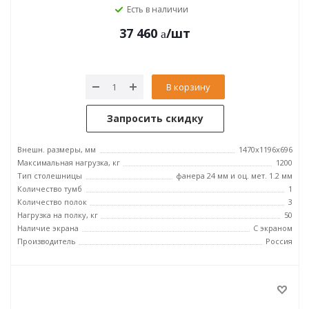
Есть в наличии
37 460
/шт
В корзину
Запросить скидку
Внешн. размеры, мм
1470x1196x696
Максимальная нагрузка, кг
1200
Тип столешницы
фанера 24 мм и оц. мет. 1.2 мм
Количество тумб
1
Количество полок
3
Нагрузка на полку, кг
50
Наличие экрана
С экраном
Производитель
Россия