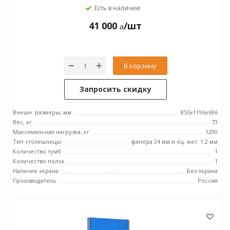
Есть в наличии
41 000
/шт
В корзину
Запросить скидку
Внешн. размеры, мм
855x1196x696
Вес, кг
73
Максимальная нагрузка, кг
1200
Тип столешницы
фанера 24 мм и оц. мет. 1.2 мм
Количество тумб
1
Количество полок
1
Наличие экрана
Без экрана
Производитель
Россия