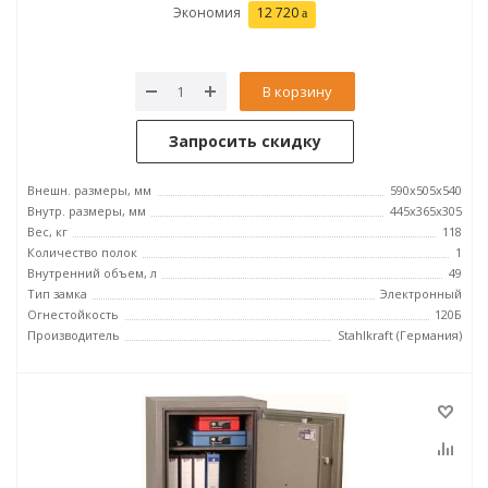
Экономия
12 720
В корзину
Запросить скидку
Внешн. размеры, мм
590x505x540
Внутр. размеры, мм
445x365x305
Вес, кг
118
Количество полок
1
Внутренний объем, л
49
Тип замка
Электронный
Огнестойкость
120Б
Производитель
Stahlkraft (Германия)