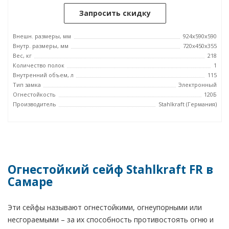
Запросить скидку
Внешн. размеры, мм
924x590x590
Внутр. размеры, мм
720x450x355
Вес, кг
218
Количество полок
1
Внутренний объем, л
115
Тип замка
Электронный
Огнестойкость
120Б
Производитель
Stahlkraft (Германия)
Огнестойкий сейф Stahlkraft FR в
Самаре
Эти сейфы называют огнестойкими, огнеупорными или
несгораемыми – за их способность противостоять огню и