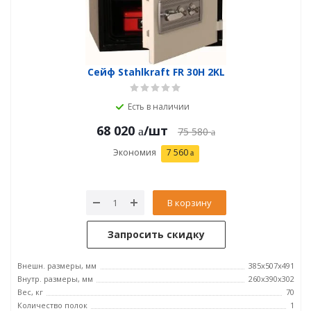
Сейф Stahlkraft FR 30H 2KL
Есть в наличии
68 020
/шт
75 580
Экономия
7 560
В корзину
Запросить скидку
Внешн. размеры, мм
385x507x491
Внутр. размеры, мм
260x390x302
Вес, кг
70
Количество полок
1