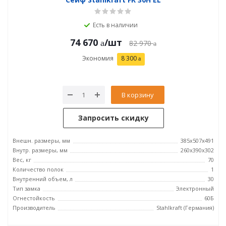
Есть в наличии
74 670
/шт
82 970
Экономия
8 300
В корзину
Запросить скидку
Внешн. размеры, мм
385x507x491
Внутр. размеры, мм
260x390x302
Вес, кг
70
Количество полок
1
Внутренний объем, л
30
Тип замка
Электронный
Огнестойкость
60Б
Производитель
Stahlkraft (Германия)