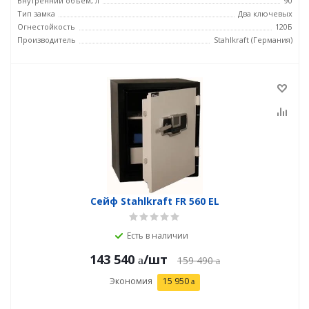
Внутренний объем, л
90
Тип замка
Два ключевых
Огнестойкость
120Б
Производитель
Stahlkraft (Германия)
Сейф Stahlkraft FR 560 EL
Есть в наличии
143 540
/шт
159 490
Экономия
15 950