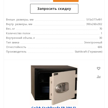
Запросить скидку
Внешн. размеры, мм
515x377x491
Внутр. размеры, мм
390x260x302
Вес, кг
70
Количество полок
1
Внутренний объем, л
30
Тип замка
Электронный
Огнестойкость
60Б
Производитель
Stahlkraft (Германия)
Сейф Stahlkraft FR 30H EL