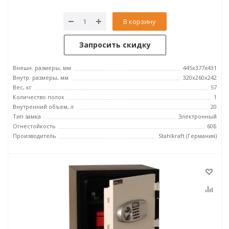
В корзину
Запросить скидку
Внешн. размеры, мм
445x377x431
Внутр. размеры, мм
320x260x242
Вес, кг
57
Количество полок
1
Внутренний объем, л
20
Тип замка
Электронный
Огнестойкость
60Б
Производитель
Stahlkraft (Германия)