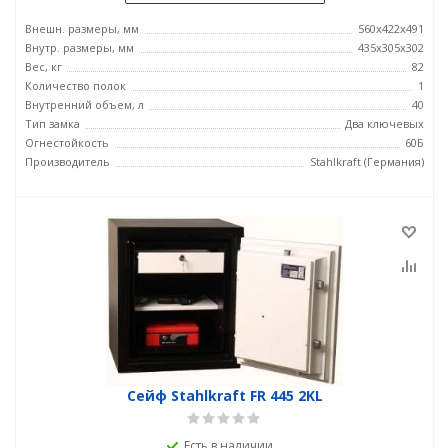
Внешн. размеры, мм
560x422x491
Внутр. размеры, мм
435x305x302
Вес, кг
82
Количество полок
1
Внутренний объем, л
40
Тип замка
Два ключевых
Огнестойкость
60Б
Производитель
Stahlkraft (Германия)
Сейф Stahlkraft FR 445 2KL
Есть в наличии