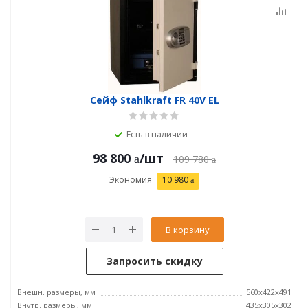
Сейф Stahlkraft FR 40V EL
Есть в наличии
98 800
/шт
109 780
Экономия
10 980
В корзину
Запросить скидку
Внешн. размеры, мм
560x422x491
Внутр. размеры, мм
435x305x302