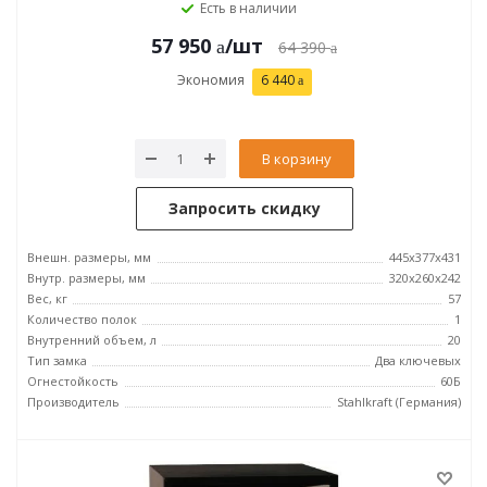
Есть в наличии
57 950
/шт
64 390
Экономия
6 440
В корзину
Запросить скидку
Внешн. размеры, мм
445x377x431
Внутр. размеры, мм
320x260x242
Вес, кг
57
Количество полок
1
Внутренний объем, л
20
Тип замка
Два ключевых
Огнестойкость
60Б
Производитель
Stahlkraft (Германия)