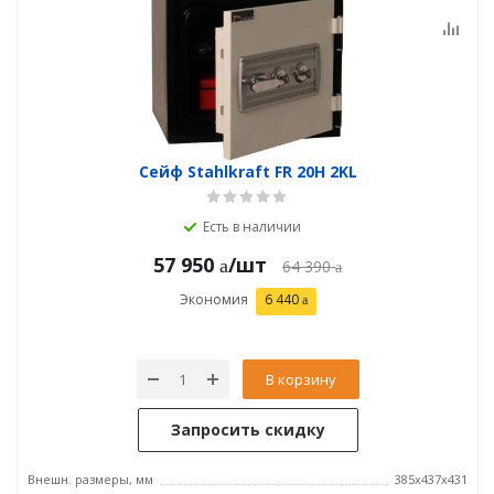
Сейф Stahlkraft FR 20H 2KL
Есть в наличии
57 950
/шт
64 390
Экономия
6 440
В корзину
Запросить скидку
Внешн. размеры, мм
385x437x431