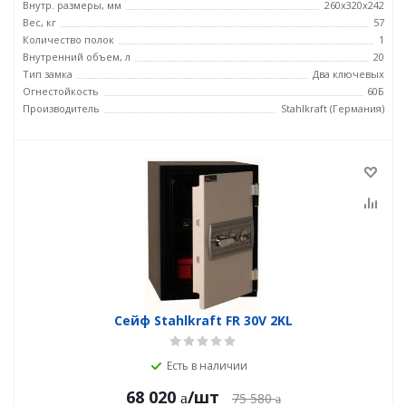
Внутр. размеры, мм
260x320x242
Вес, кг
57
Количество полок
1
Внутренний объем, л
20
Тип замка
Два ключевых
Огнестойкость
60Б
Производитель
Stahlkraft (Германия)
Сейф Stahlkraft FR 30V 2KL
Есть в наличии
68 020
/шт
75 580