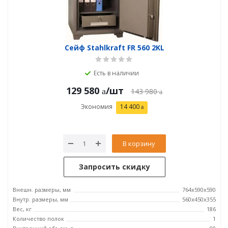
Сейф Stahlkraft FR 560 2KL
Есть в наличии
129 580
/шт
143 980
Экономия
14 400
В корзину
Запросить скидку
Внешн. размеры, мм
764x590x590
Внутр. размеры, мм
560x450x355
Вес, кг
186
Количество полок
1