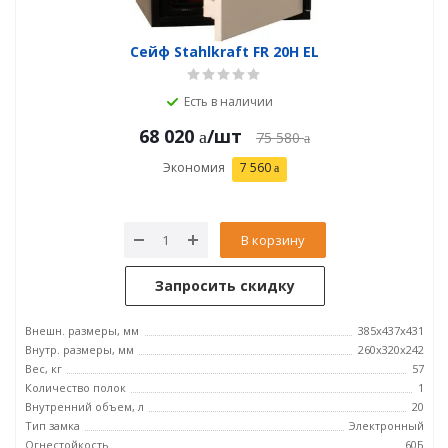
Сейф Stahlkraft FR 20H EL
Есть в наличии
68 020
/шт
75 580
Экономия
7 560
В корзину
Запросить скидку
Внешн. размеры, мм
385х437х431
Внутр. размеры, мм
260х320х242
Вес, кг
57
Количество полок
1
Внутренний объем, л
20
Тип замка
Электронный
Огнестойкость
60Б