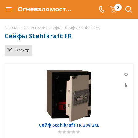
Огневзломостойкий сейф Stahlkraft FR купить в Самаре, сейфы Stahlkraft FR с защитой от взлома и от огня по низкой цене c доставкой
0
Главная
-
Огнестойкие сейфы
-
Сейфы Stahlkraft FR
Сейфы Stahlkraft FR
Фильтр
Сейф Stahlkraft FR 20V 2KL