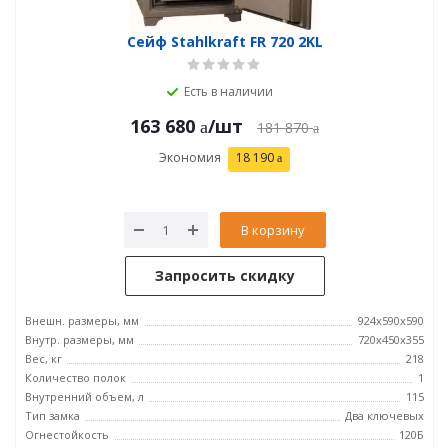
Сейф Stahlkraft FR 720 2KL
Есть в наличии
163 680
/шт
181 870
Экономия
18 190
В корзину
Запросить скидку
Внешн. размеры, мм
924x590x590
Внутр. размеры, мм
720x450x355
Вес, кг
218
Количество полок
1
Внутренний объем, л
115
Тип замка
Два ключевых
Огнестойкость
120Б