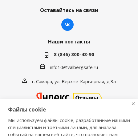
Оставайтесь на связи
Наши контакты
8 (846) 300-48-90
info10@valbergsafe.ru
г. Самара, ул. Верхне-Карьерная, д.3а
Файлы cookie
Мы используем файлы cookie, разработанные нашими
2016-2026 © VALBERGSAFE.RU — Интернет-магазин
специалистами и третьими лицами, для анализа
событий на нашем веб-сайте, что позволяет нам
сейфов Valberg и металлической мебели Практик.