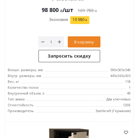
98 800
/шт
109 780
Экономия
10 980
В корзину
Запросить скидку
Внешн. размеры, мм
590x505x540
Внутр. размеры, мм
445x365x305
Вес, кг
118
Количество полок
1
Внутренний объем, л
49
Тип замка
Два ключевых
Огнестойкость
120Б
Производитель
Stahlkraft (Германия)