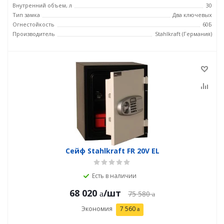
Внутренний объем, л
30
Тип замка
Два ключевых
Огнестойкость
60Б
Производитель
Stahlkraft (Германия)
Сейф Stahlkraft FR 20V EL
Есть в наличии
68 020
/шт
75 580
Экономия
7 560