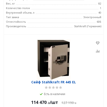
Вес, кг
82
Количество полок
1
Внутренний объем, л
40
Тип замка
Электронный
Огнестойкость
60Б
Производитель
Stahlkraft (Германия)
Сейф Stahlkraft FR 445 EL
Есть в наличии
114 470
/шт
127 190