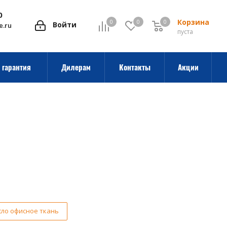
0
Корзина
0
0
0
0
Войти
e.ru
пуста
 гарантия
Дилерам
Контакты
Акции
сло офисное ткань