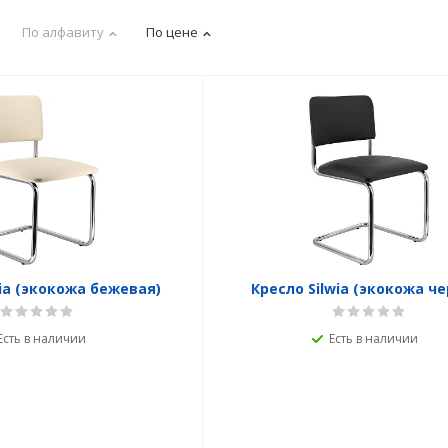
По алфавиту
По цене
wia (экокожа бежевая)
Кресло Silwia (экокожа че
Есть в наличии
Есть в наличии