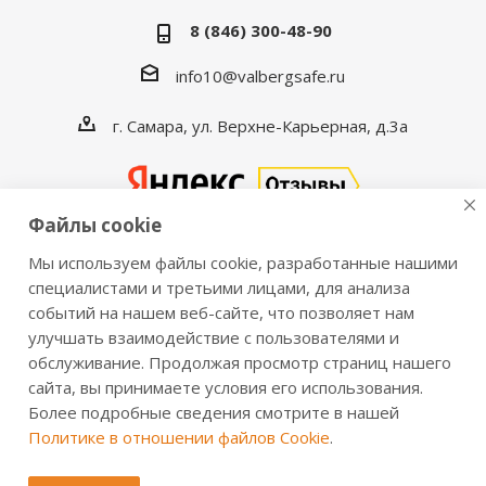
8 (846) 300-48-90
info10@valbergsafe.ru
г. Самара, ул. Верхне-Карьерная, д.3а
Файлы cookie
Мы используем файлы cookie, разработанные нашими
2016-2026 © VALBERGSAFE.RU — Интернет-магазин
специалистами и третьими лицами, для анализа
событий на нашем веб-сайте, что позволяет нам
сейфов Valberg и металлической мебели Практик.
улучшать взаимодействие с пользователями и
Продажа сейфов для дома и офиса, металлических
обслуживание. Продолжая просмотр страниц нашего
шкафов, стеллажей, металлических дверей.
сайта, вы принимаете условия его использования.
Информация о розничных ценах, технических
Более подробные сведения смотрите в нашей
характеристиках, наличии на складе носит справочный
Политике в отношении файлов Cookie
.
характер и не является публичной офертой,
определяемой положениями из Статьи 437 ч.2 ГК РФ.