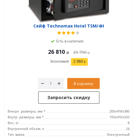
Сейф Technomax Hotel TSM/4H
Есть в наличии
26 810
29 790
Экономия
2 980
В корзину
Запросить скидку
Внешн. размеры, мм *
200x418x380
Внутр. размеры, мм *
195x410x320
Вес, кг
8
Внутренний объем, л
26
Тип замка
Электронный