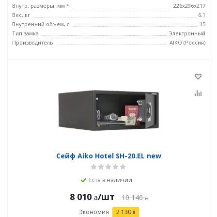
Внутр. размеры, мм *
226x296x217
Вес, кг
6.1
Внутренний объем, л
15
Тип замка
Электронный
Производитель
AIKO (Россия)
Сейф Aiko Hotel SH-20.EL new
Есть в наличии
8 010
/шт
10 140
Экономия
2 130