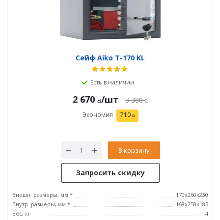
Сейф Aiko T-170 KL
Есть в наличии
2 670
/шт
3 380
Экономия
710
В корзину
Запросить скидку
Внешн. размеры, мм *
170x260x230
Внутр. размеры, мм *
168x258x185
Вес, кг
4