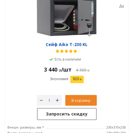
Сейф Aiko T-230 KL
Есть в наличии
3 440
/шт
4 360
Экономия
920
В корзину
Запросить скидку
Внешн. размеры, мм *
230x310x250
Внутр. размеры, мм *
228x308x205