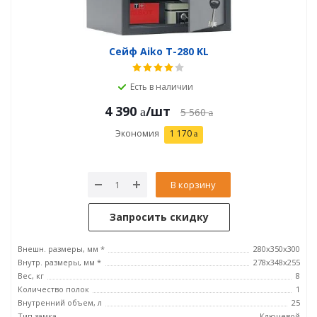
Сейф Aiko T-280 KL
Есть в наличии
4 390
/шт
5 560
Экономия
1 170
В корзину
Запросить скидку
Внешн. размеры, мм *
280x350x300
Внутр. размеры, мм *
278x348x255
Вес, кг
8
Количество полок
1
Внутренний объем, л
25
Тип замка
Ключевой