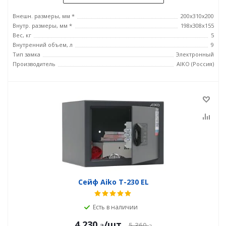
Внешн. размеры, мм *
200x310x200
Внутр. размеры, мм *
198x308x155
Вес, кг
5
Внутренний объем, л
9
Тип замка
Электронный
Производитель
AIKO (Россия)
Сейф Aiko T-230 EL
Есть в наличии
4 230
/шт
5 360