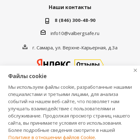
Наши контакты
8 (846) 300-48-90
info10@valbergsafe.ru
г. Самара, ул. Верхне-Карьерная, д.3а
Файлы cookie
Мы используем файлы cookie, разработанные нашими
2016-2026 © VALBERGSAFE.RU — Интернет-магазин
специалистами и третьими лицами, для анализа
событий на нашем веб-сайте, что позволяет нам
сейфов Valberg и металлической мебели Практик.
улучшать взаимодействие с пользователями и
Продажа сейфов для дома и офиса, металлических
обслуживание. Продолжая просмотр страниц нашего
шкафов, стеллажей, металлических дверей.
сайта, вы принимаете условия его использования.
Информация о розничных ценах, технических
Более подробные сведения смотрите в нашей
характеристиках, наличии на складе носит справочный
Политике в отношении файлов Cookie
.
характер и не является публичной офертой,