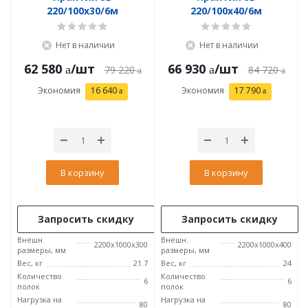
220/100x30/6м
220/100x40/6м
Нет в наличии
Нет в наличии
62 580
/шт
66 930
/шт
79 220
84 720
Экономия
16 640
Экономия
17 790
В корзину
В корзину
Запросить скидку
Запросить скидку
Внешн.
Внешн.
2200x1000x300
2200x1000x400
размеры, мм
размеры, мм
Вес, кг
21.7
Вес, кг
24
Количество
Количество
6
6
полок
полок
Нагрузка на
Нагрузка на
80
80