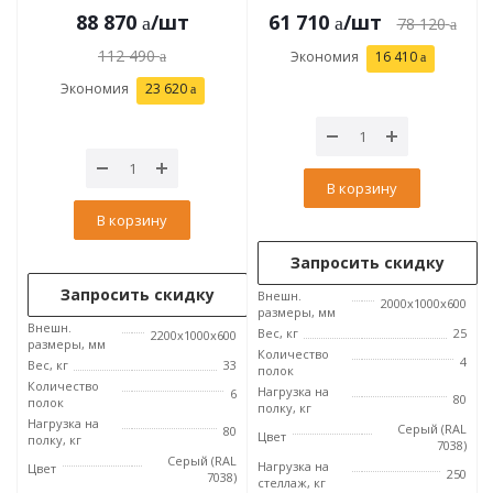
88 870
/шт
61 710
/шт
78 120
112 490
Экономия
16 410
Экономия
23 620
В корзину
В корзину
Запросить скидку
Запросить скидку
Внешн.
2000x1000x600
размеры, мм
Внешн.
Вес, кг
25
2200x1000x600
размеры, мм
Количество
4
Вес, кг
33
полок
Количество
Нагрузка на
6
80
полок
полку, кг
Нагрузка на
Серый (RAL
80
Цвет
полку, кг
7038)
Серый (RAL
Нагрузка на
Цвет
250
7038)
стеллаж, кг