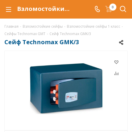
Взломостойкий сейф Technomax GMK/3 купить со скидкой по низкой цене в интернет-магазине ValbergSafe.ru
0
Главная
-
Взломостойкие сейфы
-
Взломостойкие сейфы 1 класс
-
Сейфы Technomax GMT
-
Сейф Technomax GMK/3
Сейф Technomax GMK/3