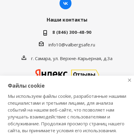
Наши контакты
8 (846) 300-48-90
info10@valbergsafe.ru
г. Самара, ул. Верхне-Карьерная, д.3а
Файлы cookie
Мы используем файлы cookie, разработанные нашими
2016-2026 © VALBERGSAFE.RU — Интернет-магазин
специалистами и третьими лицами, для анализа
событий на нашем веб-сайте, что позволяет нам
сейфов Valberg и металлической мебели Практик.
улучшать взаимодействие с пользователями и
Продажа сейфов для дома и офиса, металлических
обслуживание. Продолжая просмотр страниц нашего
шкафов, стеллажей, металлических дверей.
сайта, вы принимаете условия его использования.
Информация о розничных ценах, технических