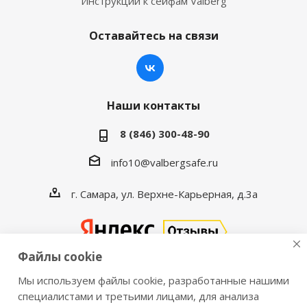
Инструкции к сейфам Valberg
Оставайтесь на связи
Наши контакты
8 (846) 300-48-90
info10@valbergsafe.ru
г. Самара, ул. Верхне-Карьерная, д.3а
Файлы cookie
Мы используем файлы cookie, разработанные нашими
2016-2026 © VALBERGSAFE.RU — Интернет-магазин
специалистами и третьими лицами, для анализа